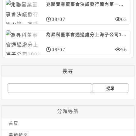
兆聯實業董事會決議發行國內第一次暨第二次無擔保轉換債，合計上限25億元
08/07
63
為昇科董事會通過處分上海子公司100%股權，預計認列處分損失約6526萬元
08/07
56
搜尋
搜
尋
關
分類導航
鍵
首頁
字:
最新新聞