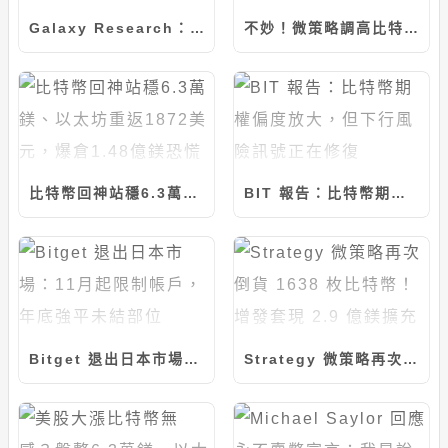
Galaxy Research：Coldcard 漏洞遭竊 1,082 枚比特幣，損失逾 7,000 萬美元
不妙！微策略調高比特幣出售上限至 50 億美元，是原訂額度四倍
比特幣回神站穩6.3萬鎂、以太坊重返1872美元，爆倉1.48億鎂恐慌指數續回升
BIT 報告：比特幣期權偏度放大，但下行風險訊號正在修復
Bitget 退出日本市場：11月起限制帳戶，年底強平未結部位
Strategy 微策略再次倒貨 1638 枚比特幣！增發套現 2.9 億鎂擴充美元儲備、回購 STRC 優先股