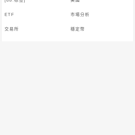
[db:标签]
美國
ETF
市場分析
交易所
穩定幣
Solana
比特幣
BTC
AI
Defi
Coinbase
首頁
最新新聞
貨幣市場