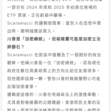
一部分在 2024 年底和 2025 年初高位進場的
ETF 買家，正在虧損中離場。
Scaramucci 的邏輯很簡單：當別人在恐慌中賣
出時，聰明錢應該買入。
川普是「加密總統」，但格陵蘭可能是加密立法
絆腳石？
Scaramucci 在對談中還觸及了一個微妙的政治
觀察。他稱川普是一位「加密總統」，認為現任
政府在數位資產政策上的方向比前任友善得多。
但他隨即話鋒一轉，警告川普的格陵蘭野心可能
反噬加密產業。
邏輯是這樣的：川普在地緣政治上的激進舉動，
尤其是對格陵蘭的公開覬覦，會激怒民主黨的反
對派。而當反對派被激怒到一定程度時，他們可