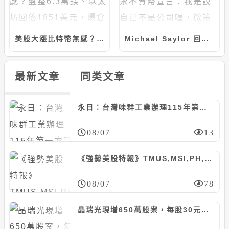
美股大漲比特幣無感？盤整6.3萬鎂、以太坊回落1851美元，爆倉2.4億鎂恐慌指數回落
Michael Saylor 回應永不賣幣宣言：我是說自己不是公司喔，微策略又賣 1,638 顆 BTC
最新文章
同类文章
永日：台灣味群工業辦理115年第一次現增600萬股案，每股45元
08/07
13
《強勢美股特報》TMUS,MSI,PH,FOXA等10檔
08/07
78
晶瑞光現增650萬股案，每股30元、認股基準日8/29