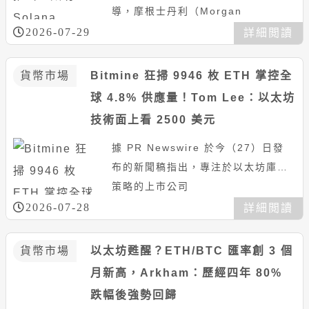
導，摩根士丹利（Morgan
Stanley，大摩）繼今年推出比特幣
2026-07-29
詳細閲讀
基金獲得巨大成功後，於...
貨幣市場
Bitmine 狂掃 9946 枚 ETH 掌控全
球 4.8% 供應量！Tom Lee：以太坊
技術面上看 2500 美元
據 PR Newswire 於今（27）日發
布的新聞稿指出，專注於以太坊庫存
策略的上市公司
Bitmine（BMNR）在過去一週內再
2026-07-28
詳細閲讀
度大舉增持了 9,946 枚...
貨幣市場
以太坊甦醒？ETH/BTC 匯率創 3 個
月新高，Arkham：歷經四年 80%
跌幅後強勢回歸