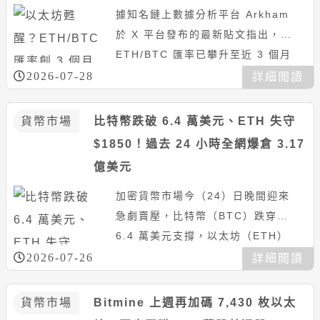
據知名鏈上數據分析平台 Arkham
於 X 平台發布的最新貼文指出，
ETH/BTC 匯率已攀升至近 3 個月
來的最高點。在經歷 2021 至
2026-07-28
詳細閲讀
2025 年間高...
貨幣市場
比特幣跌破 6.4 萬美元、ETH 失守
$1850！過去 24 小時全網爆倉 3.17
億美元
加密貨幣市場今（24）日晚間迎來
急劇賣壓，比特幣（BTC）跌穿
6.4 萬美元支撐，以太坊（ETH）
也一度失守 1,850 美元大關。據
2026-07-26
詳細閲讀
CoinGlass 數...
貨幣市場
Bitmine 上週再加碼 7,430 枚以太