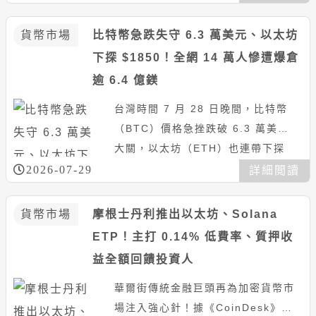
元，以太坊（ETH）也站...
貨幣市場
比特幣急跌失守 6.3 萬美元、以太坊
下探 $1850！全網 14 萬人慘遭爆倉
逾 6.4 億鎂
台灣時間 7 月 28 日晚間，比特幣
（BTC）價格急挫跌破 6.3 萬美元
大關，以太坊（ETH）也連帶下探
至 1,850 美元。據 CoinGlass 最
2026-07-29
詳細閲讀
新數...
貨幣市場
摩根士丹利推出以太坊、Solana
ETP！主打 0.14% 低費率、質押收
益全額回饋投資人
華爾街傳統金融巨頭再為加密貨幣市
場注入強心針！據《CoinDesk》報