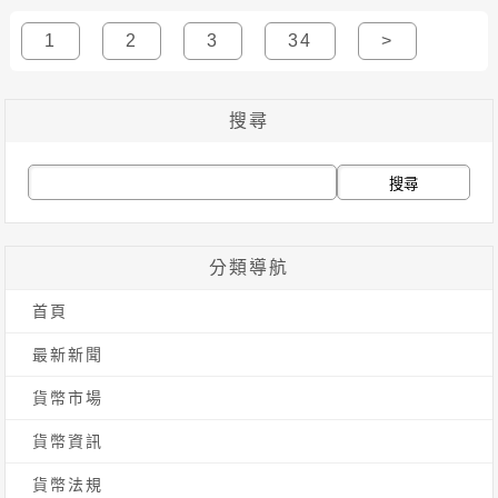
1
2
3
34
>
搜尋
搜
尋
關
分類導航
鍵
首頁
字:
最新新聞
貨幣市場
貨幣資訊
貨幣法規