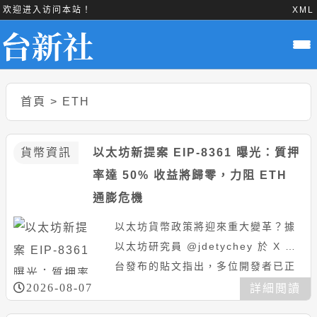
欢迎进入访问本站！
XML
首頁
>
ETH
貨幣資訊
以太坊新提案 EIP-8361 曝光：質押
率達 50% 收益將歸零，力阻 ETH
通膨危機
以太坊貨幣政策將迎來重大變革？據
以太坊研究員 @jdetychey 於 X 平
台發布的貼文指出，多位開發者已正
式提交 EIP-8361「漸減發行銷毀」
2026-08-07
詳細閲讀
提案。該提...