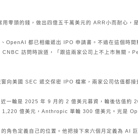
y 刻意缺席用零頭的錢，做出四億五千萬美元的 ARR小而耐心
pic、OpenAI 都已相繼遞出 IPO 申請書。不過在這個時
ivas 接受 CNBC 訪問時說道，「跟這兩家公司上不上市無關，Per
。
個時間視窗向美國 SEC 遞交保密 IPO 檔案，兩家公司估值都
最近一輪是 2025 年 9 月的 2 億美元募資，輪後估值約 
,220 億美元，Anthropic 單輪 300 億美元。光是 O
觀者」的角色定義自己的位置。他把接下來六個月定義為 AI 