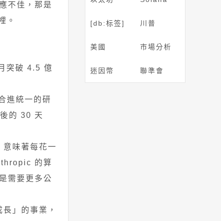
應不佳，那是
伍裡。
[db:标签]
川普
美國
市場分析
月突破 4.5 億
迷因幣
聯準會
型整合進統一的研
的 30 天
，意味著每花一
ropic 的算
是需要更多公
高成長」的事業，