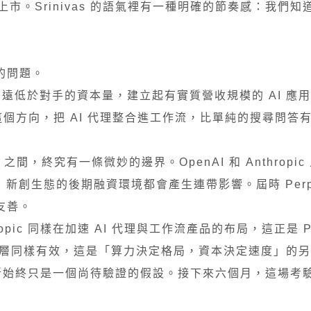
。Srinivas 的語氣裡有一種明確的節奏感：我們知
答的問題。
徑：用遠低於對手的資本量，建立起有實質營收規模的 AI 應
資料印證了這個方向，把 AI 代理整合進工作流，比單純的搜尋問
之間，終究有一條微妙的邊界。OpenAI 和 Anthropi
新創生態的後期融資環境都會產生連帶影響。屆時 Perple
友善。
opic 同樣在加速 AI 代理與工作流產品的布局，這正是 Perp
在應用層同樣有效，這是「算力決定格局，資本決定速度」的
個判斷始終只是一個尚待驗證的假設。接下來六個月，這場考驗不