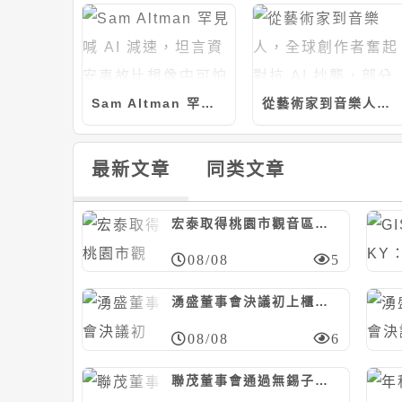
Sam Altman 罕見喊 AI 減速，坦言資安事故比想像中可怕
從藝術家到音樂人，全球創作者奮起對抗 AI 抄襲，部分已贏了官司
最新文章
同类文章
宏泰取得桃園市觀音區工業區段四小段土地，計約15.64億元
08/08
5
湧盛董事會決議初上櫃前現增352萬股案，暫定每股85元
08/08
6
聯茂董事會通過無錫子公司資本支出預算案，預計21.3億人民幣