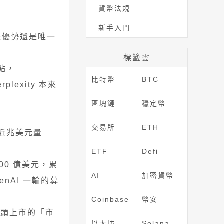
貨幣法規
新手入門
，是優勢還是唯一
標籤雲
間點，
比特幣
BTC
plexity 本來
區塊鏈
穩定幣
交易所
ETH
接近兆美元量
ETF
Defi
200 億美元，累
AI
加密貨幣
penAI 一輪的募
Coinbase
幣安
巨頭上市的「市
以太坊
Solana