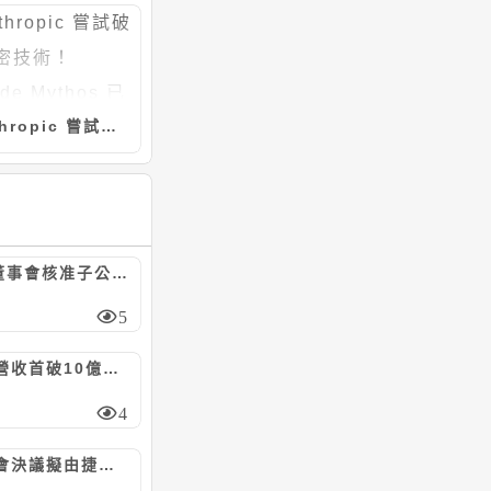
Anthropic 嘗試破解加密技術！ Claude Mythos 已經找出數學演算法弱點
GIS-KY董事會核准子公司業成科技(成都)資本支出預算案，計8.23億元
5
威強電月營收首破10億元，前7月年增27%
4
巨大董事會決議擬由捷安特投資向眾御收購鼎鎂新材料科技股份，上限5.97億人民幣