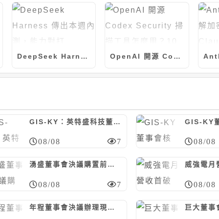
DeepSeek Harness 傳出本週內測，能力對打 Claude Code
OpenAI 開源 Codex Security 掃描工具怎麼用？10 分鐘上手
GIS-KY：英特盛科技董事會決議辦理現增1億股，每股10元
08/08
7
08/08
湧盛董事會決議購置前鎮科技產業園區廠房，計6381萬元
08/08
7
08/08
年程董事會決議辦理現增案、上限300萬股，暫訂每股20~35元