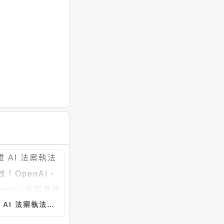
歐盟 AI 法案執法權生效！OpenAI、Anthropic 面臨嚴格監管，違規重罰 1500 萬歐元