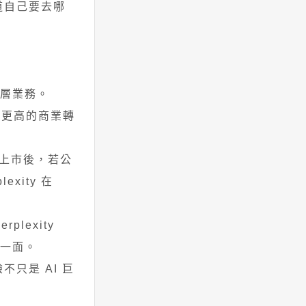
道自己要去哪
用層業務。
答有更高的商業轉
c 上市後，若公
xity 在
lexity
另一面。
只是 AI 巨