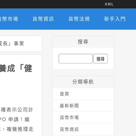
XML
貨幣市場
貨幣資訊
貨幣法規
新手入門
搜尋
高成長」事業
搜
公司養成「健
尋
關
分類導航
鍵
首頁
字:
最新新聞
操作，明確表示公司計
貨幣市場
PO 申請！繼
本地、複雜推理走
貨幣資訊