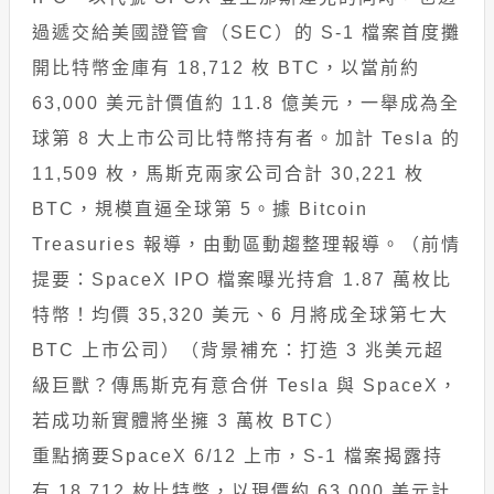
過遞交給美國證管會（SEC）的 S-1 檔案首度攤
開比特幣金庫有 18,712 枚 BTC，以當前約
63,000 美元計價值約 11.8 億美元，一舉成為全
球第 8 大上市公司比特幣持有者。加計 Tesla 的
11,509 枚，馬斯克兩家公司合計 30,221 枚
BTC，規模直逼全球第 5。據 Bitcoin
Treasuries 報導，由動區動趨整理報導。（前情
提要：SpaceX IPO 檔案曝光持倉 1.87 萬枚比
特幣！均價 35,320 美元、6 月將成全球第七大
BTC 上市公司）（背景補充：打造 3 兆美元超
級巨獸？傳馬斯克有意合併 Tesla 與 SpaceX，
若成功新實體將坐擁 3 萬枚 BTC）
重點摘要SpaceX 6/12 上市，S-1 檔案揭露持
有 18,712 枚比特幣，以現價約 63,000 美元計