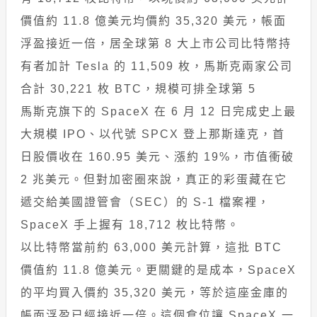
價值約 11.8 億美元均價約 35,320 美元，帳面
浮盈接近一倍，居全球第 8 大上市公司比特幣持
有者加計 Tesla 的 11,509 枚，馬斯克兩家公司
合計 30,221 枚 BTC，規模可排全球第 5
馬斯克旗下的 SpaceX 在 6 月 12 日完成史上最
大規模 IPO、以代號 SPCX 登上那斯達克，首
日股價收在 160.95 美元、漲約 19%，市值衝破
2 兆美元。但對加密圈來說，真正的彩蛋藏在它
遞交給美國證管會（SEC）的 S-1 檔案裡，
SpaceX 手上握有 18,712 枚比特幣。
以比特幣當前約 63,000 美元計算，這批 BTC
價值約 11.8 億美元。更關鍵的是成本，SpaceX
的平均買入價約 35,320 美元，等於這座金庫的
帳面浮盈已經接近一倍。這個倉位讓 SpaceX 一