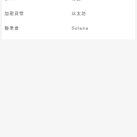
加密貨幣
以太坊
聯準會
Solana
BTC
ETF
市場分析
迷因幣
穩定幣
Defi
區塊鏈
交易所
美國
比特幣
Coinbase
AI
[db:标签]
川普