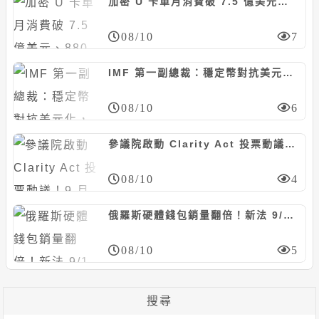
加密 U 卡單月消費破 7.5 億美元、880 萬筆交易：穩定幣刷進日常消費
08/10
7
IMF 第一副總裁：穩定幣對抗美元化，可能反而幫美元開路
08/10
6
參議院啟動 Clarity Act 投票動議！9 月表決是今年最後機會
08/10
4
俄羅斯硬體錢包銷量翻倍！新法 9/1 生效，散戶急轉向自託管
08/10
5
搜尋