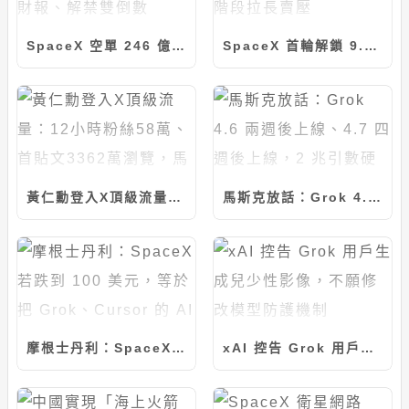
SpaceX 空單 246 億美元反超特斯拉，8 月財報、解禁雙倒數
SpaceX 首輪解鎖 9.12 億股明日到期，分階段拉長賣壓
黃仁勳登入X頂級流量：12小時粉絲58萬、首貼文3362萬瀏覽，馬斯克力挺
馬斯克放話：Grok 4.6 兩週後上線、4.7 四週後上線，2 兆引數硬碰 Kimi K3
摩根士丹利：SpaceX 若跌到 100 美元，等於把 Grok、Cursor 的 AI 價值算成零
xAI 控告 Grok 用戶生成兒少性影像，不願修改模型防護機制