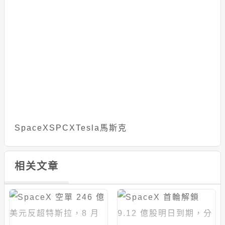
SpaceX
SPCX
Tesla
馬斯克
相关文章