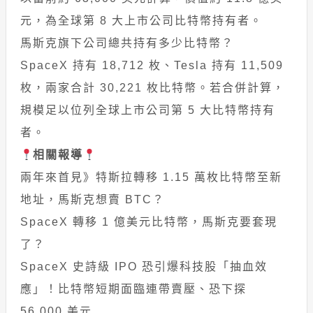
元，為全球第 8 大上市公司比特幣持有者。
馬斯克旗下公司總共持有多少比特幣？
SpaceX 持有 18,712 枚、Tesla 持有 11,509
枚，兩家合計 30,221 枚比特幣。若合併計算，
規模足以位列全球上市公司第 5 大比特幣持有
者。
相關報導
兩年來首見》特斯拉轉移 1.15 萬枚比特幣至新
地址，馬斯克想賣 BTC？
SpaceX 轉移 1 億美元比特幣，馬斯克要套現
了？
SpaceX 史詩級 IPO 恐引爆科技股「抽血效
應」！比特幣短期面臨連帶賣壓、恐下探
56,000 美元