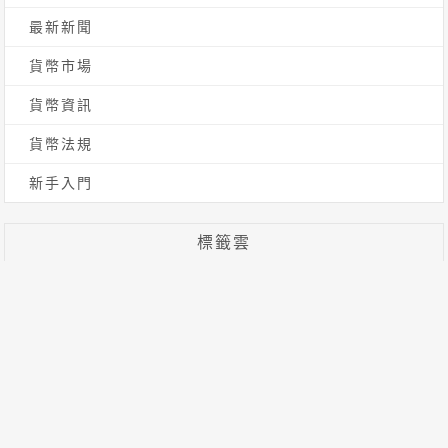
最新新聞
貨幣市場
貨幣資訊
貨幣法規
新手入門
標籤雲
川普
迷因幣
比特幣
[db:标签]
加密貨幣
AI
BTC
市場分析