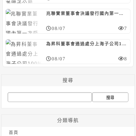
兆聯實業董事會決議發行國內第一次暨第二次無擔保轉換債，合計上限25億元
08/07
7
為昇科董事會通過處分上海子公司100%股權，預計認列處分損失約6526萬元
08/07
8
搜尋
搜
尋
關
分類導航
鍵
首頁
字: