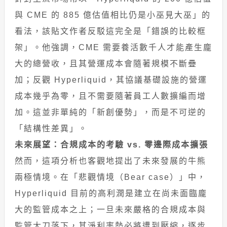
與 CME 的 885 億估值相比仍是小巫見大巫」的
看法，該貼文作者反駁這完全是「錯誤的比較框
架」。他強調，CME 需要養活數千人才能產生龐
大的總營收，且其營運成本會隨著規模不斷疊
加；反觀 Hyperliquid，其協議基礎設施的營運
成本幾乎為零，且不需要隨著員工人數擴編而增
加。這並非單純的「新創優勢」，而是不可逆的
「結構性差異」。
未來展望：合規成本的考驗 vs. 零邊際成本擴張
然而，這項分析也客觀地提出了未來發展的牛熊
兩極情境。在「悲觀情境（Bear case）」中，
Hyperliquid 目前的高利潤是建立在尚未面臨龐
大的監管成本之上；一旦未來嚴格的合規成本與
監管大刀落下，其淨利率勢必將遭到壓縮，逐步