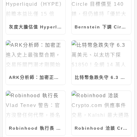
灰度大膽估值 Hyperliquid（HYPE）：前瞻本益比僅 15 倍「嚴重被低估」，惟短期面臨機構倒貨潮
Bernstein 下調 Circle 目標價至 140 鎂，但仍維持「優於大盤」評級：Open USD 威脅被高估
ARK分析師：加密正進入史上最強整合期，交易所關門潮才剛開始
比特幣急跌失守 6.3 萬美元、以太坊下探 $1850！全網 14 萬人慘遭爆倉逾 6.4 億鎂
Robinhood 執行長 Vlad Tenev 警告：官方沒發任何代幣，掛名的全是迷因幣
Robinhood 洽談 Crypto.com 供應事件交易，Kalshi 最大通路成對手