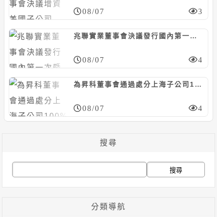
08/07
3
兆聯實業董事會決議發行國內第一次暨第二次無擔保轉換債，合計上限25億元
08/07
4
為昇科董事會通過處分上海子公司100%股權，預計認列處分損失約6526萬元
08/07
4
搜尋
搜
尋
關
分類導航
鍵