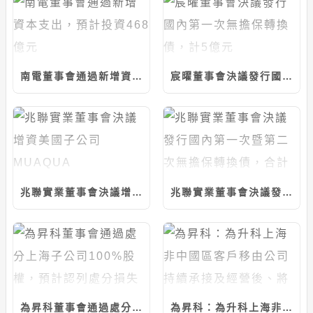
南電董事會通過新增資本支出，預計投資468億元
宸曜董事會決議發行國內第一次無擔保轉換債，計5億元
兆聯實業董事會決議增資美國子公司MUAQUA ENGINEERING，計5千萬美元
兆聯實業董事會決議發行國內第一次暨第二次無擔保轉換債，合計上限25億元
為昇科董事會通過處分上海子公司100%股權，預計認列處分損失約6526萬元
為昇科：為升科上海非中國區客戶移由公司持續承接及經營後、將退出中國市場