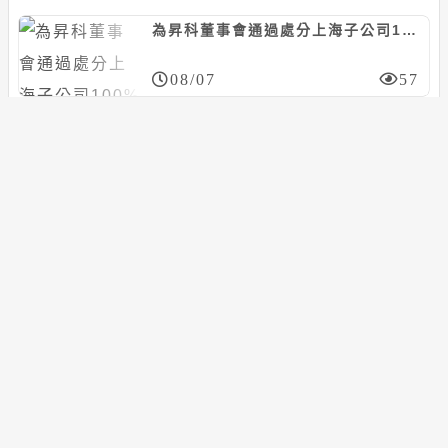
為昇科董事會通過處分上海子公司100%股權，預計認列處分損失約6526萬元
08/07
57
搜尋
搜
尋
關
分類導航
鍵
首頁
字:
最新新聞
貨幣市場
貨幣資訊