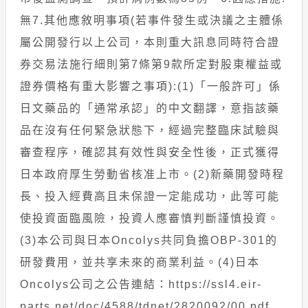
無7.其他應敘明事項(若事件發生或決議之主體係
屬公開發行以上公司，本則重大訊息同時符合證
券交易法施行細則第7條第9款所定對股東權益或
證券價格有重大影響之事項):(1)「一般許可」係
日文藥品的「通常承認」的中文翻譯，意指該藥
品在沒有任何緊急狀態下，經過完整臨床試驗與
審查程序，確認其有效性與安全性後，正式獲得
日本政府厚生勞動省核准上市。(2)新藥開發時程
長、投入經費高且未保證一定能成功，此等可能
使投資面臨風險，投資人應審慎判斷謹慎投資。
(3)本公司與日本Oncolys共同負擔OBP-301的
研發費用，並共享未來的商業利益。(4)日本
Oncolys公司之公告連結：https://ssl4.eir-
parts.net/doc/4588/tdnet/2820092/00.pdf