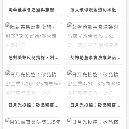
均華董事會通過與志聖等共同投資設立馬來西亞合資公司，計280萬美元/持股20%
振大環球現金殖利率近6%；今年營運看正向
陸對美祭反制措施，制裁7家美實體/嚴管無人機出口
艾姆勒董事會決議與品傑光電合資設立公司，冀加速光通訊產品發展
日月光投控：矽品精密工業7/20~8/5向聖暉*取得廠務工程，計約20.46億元
日月光投控：矽品精密工業4/30~8/5向聯純取得廠務工程，計約9.37億元