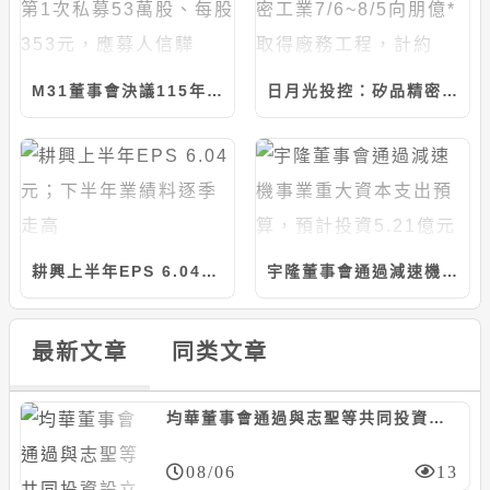
M31董事會決議115年第1次私募53萬股、每股353元，應募人信驊
日月光投控：矽品精密工業7/6~8/5向朋億*取得廠務工程，計約7.14億元
耕興上半年EPS 6.04元；下半年業績料逐季走高
宇隆董事會通過減速機事業重大資本支出預算，預計投資5.21億元
最新文章
同类文章
均華董事會通過與志聖等共同投資設立馬來西亞合資公司，計280萬美元/持股20%
08/06
13