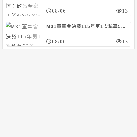
08/06
13
M31董事會決議115年第1次私募53萬股、每股353元，應募人信驊
08/06
13
日月光投控：矽品精密工業7/6~8/5向朋億*取得廠務工程，計約7.14億元
08/06
13
耕興上半年EPS 6.04元；下半年業績料逐季走高
08/06
15
搜尋