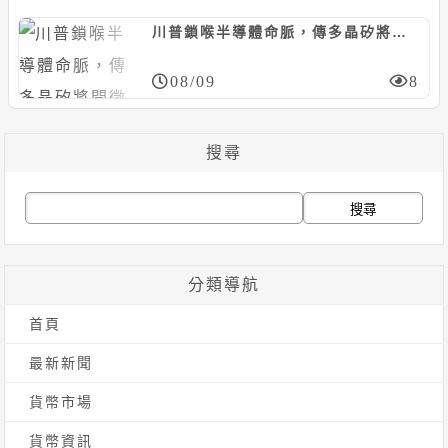
川普鎖喉半導體命脈，傳多晶矽將開徵 15% 關稅、加設進口地板價
08/09
8
搜尋
搜
尋
關
分類導航
鍵
首頁
字:
最新新聞
貨幣市場
貨幣資訊