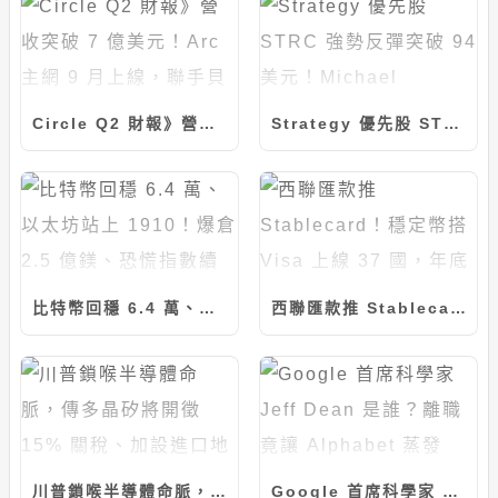
Circle Q2 財報》營收突破 7 億美元！Arc 主網 9 月上線，聯手貝萊德推動 BUIDL 代幣化
Strategy 優先股 STRC 強勢反彈突破 94 美元！Michael Saylor：目標成為全球市值最大公司
比特幣回穩 6.4 萬、以太坊站上 1910！爆倉 2.5 億鎂、恐慌指數續回落
西聯匯款推 Stablecard！穩定幣搭 Visa 上線 37 國，年底衝 60 市場
川普鎖喉半導體命脈，傳多晶矽將開徵 15% 關稅、加設進口地板價
Google 首席科學家 Jeff Dean 是誰？離職竟讓 Alphabet 蒸發 1900 億美元