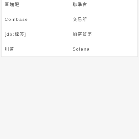
區塊鏈
聯準會
Coinbase
交易所
[db:标签]
加密貨幣
川普
Solana
首頁
最新新聞
貨幣市場
貨幣資訊
貨幣法規