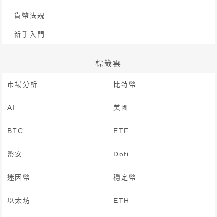
貨幣法規
新手入門
標籤雲
市場分析
比特幣
AI
美國
BTC
ETF
幣安
Defi
迷因幣
穩定幣
以太坊
ETH