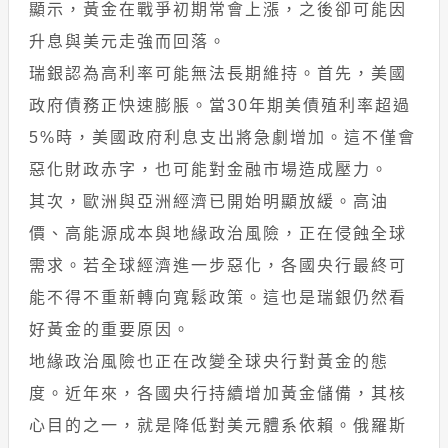
顯示，黃金在戰爭初期常會上漲，之後卻可能因
升息與美元走強而回落。
瑞銀認為高利率可能無法長期維持。首先，美國
政府債務正快速膨脹。當30年期美債殖利率超過
5%時，美國政府利息支出將急劇增加。這不僅會
惡化財政赤字，也可能對金融市場造成壓力。
其次，歐洲與亞洲經濟已開始明顯放緩。高油
價、高能源成本與地緣政治風險，正在侵蝕全球
需求。若全球經濟進一步惡化，各國央行最終可
能不得不重新轉向寬鬆政策。這也是瑞銀仍然看
好黃金的重要原因。
地緣政治風險也正在改變全球央行對黃金的態
度。近年來，各國央行持續增加黃金儲備，其核
心目的之一，就是降低對美元體系依賴。俄羅斯