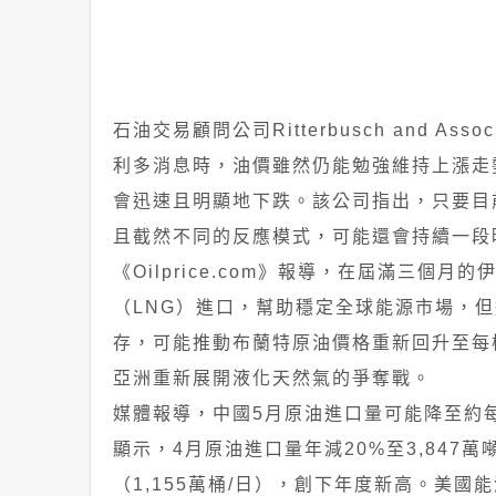
石油交易顧問公司Ritterbusch and
利多消息時，油價雖然仍能勉強維持上漲走
會迅速且明顯地下跌。該公司指出，只要目
且截然不同的反應模式，可能還會持續一段
《Oilprice.com》報導，在屆滿三
（LNG）進口，幫助穩定全球能源市場，
存，可能推動布蘭特原油價格重新回升至每桶
亞洲重新展開液化天然氣的爭奪戰。
媒體報導，中國5月原油進口量可能降至約每
顯示，4月原油進口量年減20%至3,847萬噸
（1,155萬桶/日），創下年度新高。美