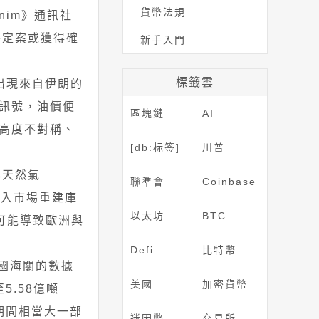
貨幣法規
nim》通訊社
終定案或獲得確
新手入門
標籤雲
每當出現來自伊朗的
訊號，油價便
區塊鏈
AI
高度不對稱、
[db:标签]
川普
化天然氣
聯準會
Coinbase
進入市場重建庫
以太坊
BTC
可能導致歐洲與
Defi
比特幣
中國海關的數據
美國
加密貨幣
5.58億噸
期間相當大一部
迷因幣
交易所