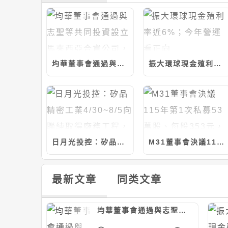
均華董事會通過與志聖等共同投資設立馬來西亞合資公司，計280萬美元/持股20%
振大環球現金殖利率近6%；今年營運看正向
日月光投控：矽品精密工業4/30~8/5向聯純取得廠務工程，計約9.37億元
M31董事會決議115年第1次私募53萬股、每股353元，應募人信驊
最新文章
同类文章
均華董事會通過與志聖等共同投資設立馬來西亞合資公司，計280萬美元/持股20%