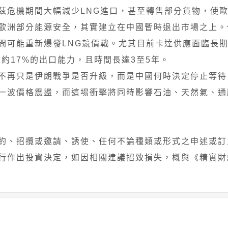
茲危機期間大幅減少LNG進口，甚至轉售部分貨物，使
歐洲部分能源安全，其實建立在中國暫時退出市場之上。
間可能重新爆發LNG競價戰。尤其目前卡達供應面臨長
卡達約17%的出口能力，且時間長達3至5年。
不再只是伊朗戰爭是否升級，而是中國何時決定停止等待
一波價格震盪，而這場衝擊將同時影響石油、天然氣、通
約、招攬或邀請、誘使、任何不論種類或形式之申述或訂
行作出投資決定，如因相關建議招致損失，概與《精實財