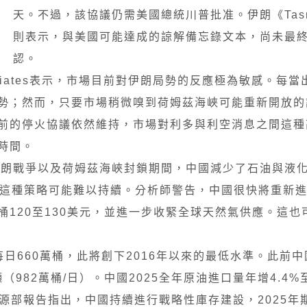
天。不過，該協議仍需美國總統川普批准。伊朗《Tas
則表示，與美國可能達成的諒解備忘錄文本，尚未最
認。
 Associates表示，市場目前對伊朗局勢的反應極為敏感。
勢；然而，只要市場稍微嗅到荷姆茲海峽可能重新開放的
前的停火協議依然維持，市場對利多與利空消息之間這種
時間。
個月的伊朗戰爭以及荷姆茲海峽封鎖期間，中國減少了石油與液
但這種策略可能難以持續。分析師警告，中國很快將重新
120至130美元，並進一步收緊全球天然氣供應。這也
日660萬桶，此將創下2016年以來的最低水準。此前
（982萬桶/日）。中國2025全年原油進口量年增4.4%至
國能源部報告指出，中國持續進行戰略性庫存建設，2025年