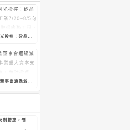
日月光投控：矽品精密工業7/20~8/5向聖暉*取得廠務工程，計約20.46億元
宇隆董事會通過減速機事業重大資本支出預算，預計投資5.21億元
陸對美祭反制措施，制裁7家美實體/嚴管無人機出口