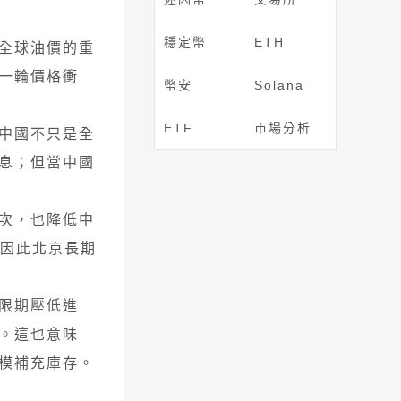
穩定幣
ETH
全球油價的重
一輪價格衝
幣安
Solana
ETF
市場分析
中國不只是全
息；但當中國
次，也降低中
，因此北京長期
限期壓低進
。這也意味
模補充庫存。