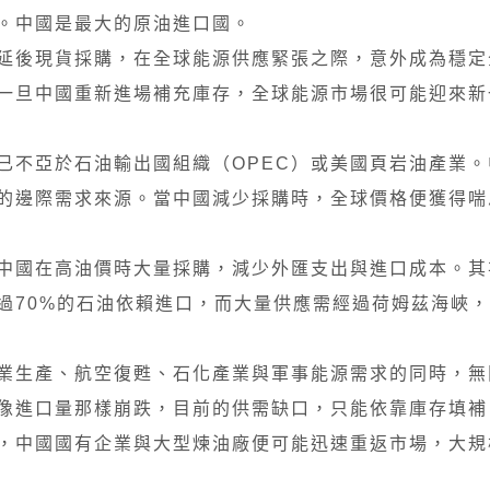
。中國是最大的原油進口國。
延後現貨採購，在全球能源供應緊張之際，意外成為穩定
一旦中國重新進場補充庫存，全球能源市場很可能迎來新
已不亞於石油輸出國組織（OPEC）或美國頁岩油產業。
的邊際需求來源。當中國減少採購時，全球價格便獲得喘
中國在高油價時大量採購，減少外匯支出與進口成本。其
過70%的石油依賴進口，而大量供應需經過荷姆茲海峽
業生產、航空復甦、石化產業與軍事能源需求的同時，無
像進口量那樣崩跌，目前的供需缺口，只能依靠庫存填補
，中國國有企業與大型煉油廠便可能迅速重返市場，大規