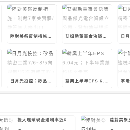
陸對美祭反制措施，制裁7家美實體/嚴管無人機出口
艾姆勒董事會決議與品傑光電合資設立公司，冀加速光通訊產品發展
日月光投控：矽品精密工業7/6~8/5向朋億*取得廠務工程，計約7.14億元
耕興上半年EPS 6.04元；下半年業績料逐季走高
振大環球現金殖利率近6%；今年營運看正向