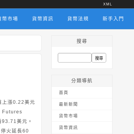
XML
貨幣市場
貨幣資訊
貨幣法規
新手入門
搜尋
搜
尋
關
分類導航
鍵
首頁
字:
上漲0.22美元
最新新聞
utures
貨幣市場
93.71美元。
貨幣資訊
停火延長60