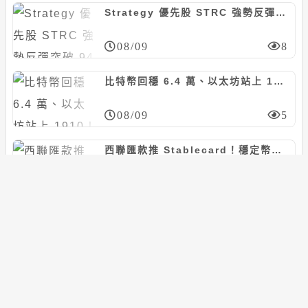
Strategy 優先股 STRC 強勢反彈突破 94 美元！Michael Saylor：目標成為全球市值最大公司
08/09
8
比特幣回穩 6.4 萬、以太坊站上 1910！爆倉 2.5 億鎂、恐慌指數續回落
08/09
5
西聯匯款推 Stablecard！穩定幣搭 Visa 上線 37 國，年底衝 60 市場
08/09
6
川普鎖喉半導體命脈，傳多晶矽將開徵 15% 關稅、加設進口地板價
08/09
7
搜尋