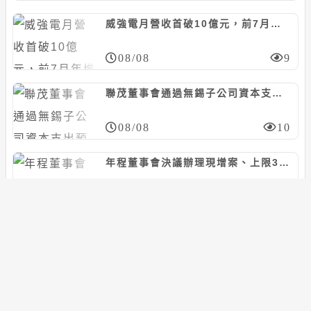
威強電月營收首破10億元，前7月年增27%
08/08
9
聯茂董事會通過無錫子公司資本支出預算案，預計21.3億人民幣
08/08
10
年程董事會決議辦理現增案、上限300萬股，暫訂每股20~35元
08/08
12
巨大董事會決議擬由捷安特投資向眾御收購鼎鎂新材料科技股份，上限5.97億人民幣
08/08
10