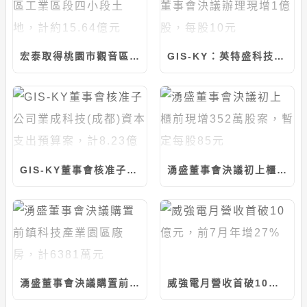
宏泰取得桃園市觀音區工業區段四小段土地，計約15.64億元
GIS-KY：英特盛科技董事會決議辦理現增1億股，每股10元
GIS-KY董事會核准子公司業成科技(成都)資本支出預算案，計8.23億元
湧盛董事會決議初上櫃前現增352萬股案，暫定每股85元
湧盛董事會決議購置前鎮科技產業園區廠房，計6381萬元
威強電月營收首破10億元，前7月年增27%