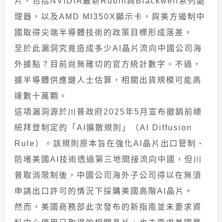
片，包括NVIDIA最新Rubin與Blackwell系列處
理器，以及AMD MI350X顯示卡，與美方遏制中
國取得尖端半導體技術的政策目標形成落差。
至於此漏洞究竟造成多少AI晶片流向中國公司海
外據點？目前尚無確切的官方統計數字。不過，
據半導體供應鏈人士估算，相關出貨規模可能高
達數十萬顆。
這項漏洞源於川普政府2025年5月宣布撤銷前總
統拜登制定的「AI擴散規則」（AI Diffusion
Rule）。該規則原本旨在強化AI晶片出口管制、
防堵美國AI技術透過第三地間接流向中國，但川
普取消限制後，中國公司海外子公司得以在無須
申請出口許可的情況下採購美國高階AI晶片。
然而，美國商務部此次發布的新指南並未要求資