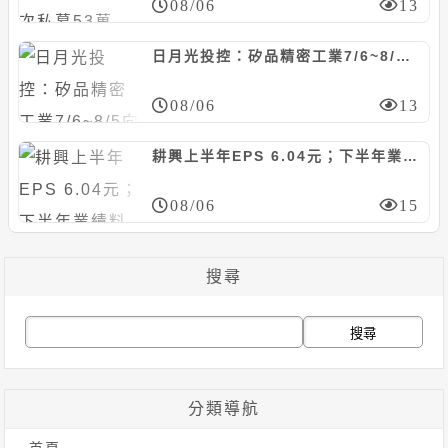
08/06
13
日月光投控：矽品精密工業7/6~8/5向朋億*取得廠務工程，計約7.14億元
08/06
13
耕興上半年EPS 6.04元；下半年業績料逐季走高
08/06
15
搜尋
搜
尋
關
分類導航
鍵