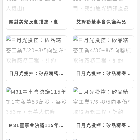
陸對美祭反制措施，制裁7家美實體/嚴管無人機出口
艾姆勒董事會決議與品傑光電合資設立公司，冀加速光通訊產品發展
日月光投控：矽品精密工業7/20~8/5向聖暉*取得廠務工程，計約20.46億元
日月光投控：矽品精密工業4/30~8/5向聯純取得廠務工程，計約9.37億元
M31董事會決議115年第1次私募53萬股、每股353元，應募人信驊
日月光投控：矽品精密工業7/6~8/5向朋億*取得廠務工程，計約7.14億元