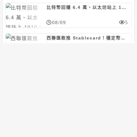
比特幣回穩 6.4 萬、以太坊站上 1910！爆倉 2.5 億鎂、恐慌指數續回落
08/09
5
西聯匯款推 Stablecard！穩定幣搭 Visa 上線 37 國，年底衝 60 市場
08/09
6
川普鎖喉半導體命脈，傳多晶矽將開徵 15% 關稅、加設進口地板價
08/09
8
搜尋
搜
尋