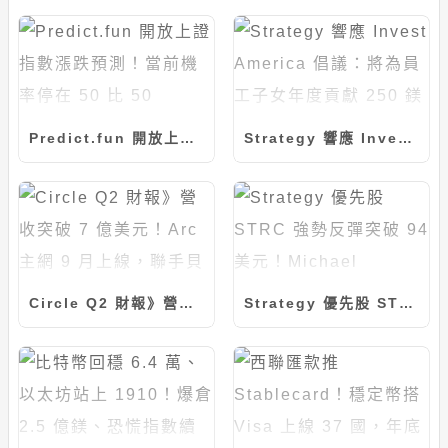
Predict.fun 開放上證指數漲跌預測！當前機率停在 50 比 50
Strategy 響應 Invest America 倡議：將為員工子女年度貢獻 250 鎂川普帳戶資金
Circle Q2 財報》營收突破 7 億美元！Arc 主網 9 月上線，聯手貝萊德推動 BUIDL 代幣化
Strategy 優先股 STRC 強勢反彈突破 94 美元！Michael Saylor：目標成為全球市值最大公司