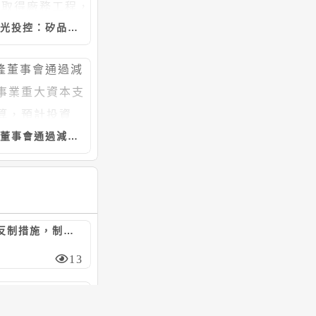
日月光投控：矽品精密工業7/20~8/5向聖暉*取得廠務工程，計約20.46億元
宇隆董事會通過減速機事業重大資本支出預算，預計投資5.21億元
陸對美祭反制措施，制裁7家美實體/嚴管無人機出口
13
日月光投控：矽品精密工業4/30~8/5向聯純取得廠務工程，計約9.37億元