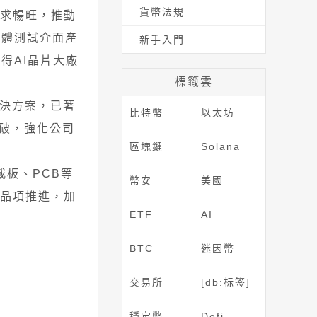
貨幣法規
需求暢旺，推動
導體測試介面產
新手入門
得AI晶片大廠
標籤雲
解決方案，已著
比特幣
以太坊
破，強化公司
區塊鏈
Solana
載板、PCB等
幣安
美國
作品項推進，加
ETF
AI
BTC
迷因幣
交易所
[db:标签]
穩定幣
Defi