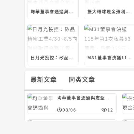
均華董事會通過與志聖等共同投資設立馬來西亞合資公司，計280萬美元/持股20%
振大環球現金殖利率近6%；今年營運看正向
日月光投控：矽品精密工業4/30~8/5向聯純取得廠務工程，計約9.37億元
M31董事會決議115年第1次私募53萬股、每股353元，應募人信驊
最新文章
同类文章
均華董事會通過與志聖等共同投資設立馬來西亞合資公司，計280萬美元/持股20%
08/06
12
艾姆勒董事會決議與品傑光電合資設立公司，冀加速光通訊產品發展