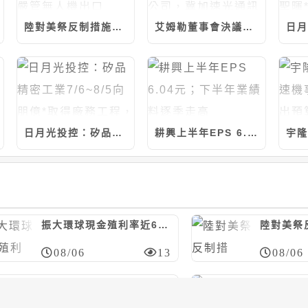
陸對美祭反制措施，制裁7家美實體/嚴管無人機出口
艾姆勒董事會決議與品傑光電合資設立公司，冀加速光通訊產品發展
日月光投控：矽品精密工業7/6~8/5向朋億*取得廠務工程，計約7.14億元
耕興上半年EPS 6.04元；下半年業績料逐季走高
振大環球現金殖利率近6%；今年營運看正向
08/06
13
08/06
日月光投控：矽品精密工業7/20~8/5向聖暉*取得廠務工程，計約20.46億元