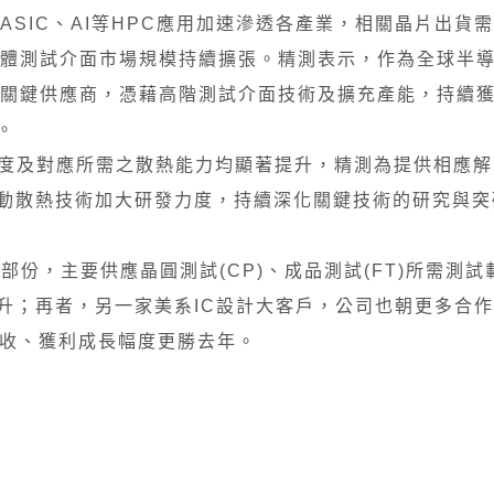
ASIC、AI等HPC應用加速滲透各產業，相關晶片出貨
體測試介面市場規模持續擴張。精測表示，作為全球半
關鍵供應商，憑藉高階測試介面技術及擴充產能，持續獲
。
速度及對應所需之散熱能力均顯著提升，精測為提供相應
動散熱技術加大研發力度，持續深化關鍵技術的研究與突
份，主要供應晶圓測試(CP)、成品測試(FT)所需測試
升；再者，另一家美系IC設計大客戶，公司也朝更多合
營收、獲利成長幅度更勝去年。