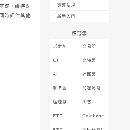
貨幣法規
基礎，維持既
同時評估其他
新手入門
標籤雲
以太坊
交易所
ETH
比特幣
AI
迷因幣
聯準會
加密貨幣
區塊鏈
川普
ETF
Coinbase
BTC
[db:标签]