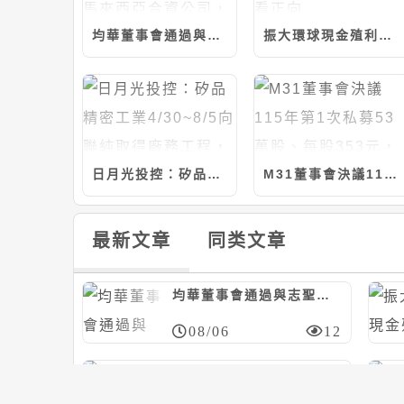
均華董事會通過與志聖等共同投資設立馬來西亞合資公司，計280萬美元/持股20%
振大環球現金殖利率近6%；今年營運看正向
日月光投控：矽品精密工業4/30~8/5向聯純取得廠務工程，計約9.37億元
M31董事會決議115年第1次私募53萬股、每股353元，應募人信驊
最新文章
同类文章
均華董事會通過與志聖等共同投資設立馬來西亞合資公司，計280萬美元/持股20%
08/06
12
艾姆勒董事會決議與品傑光電合資設立公司，冀加速光通訊產品發展