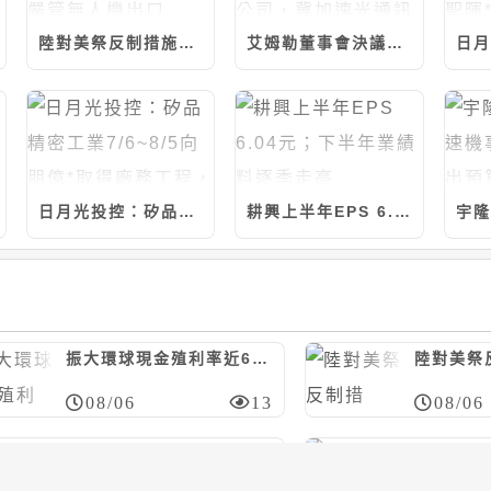
陸對美祭反制措施，制裁7家美實體/嚴管無人機出口
艾姆勒董事會決議與品傑光電合資設立公司，冀加速光通訊產品發展
日月光投控：矽品精密工業7/6~8/5向朋億*取得廠務工程，計約7.14億元
耕興上半年EPS 6.04元；下半年業績料逐季走高
振大環球現金殖利率近6%；今年營運看正向
08/06
13
08/06
日月光投控：矽品精密工業7/20~8/5向聖暉*取得廠務工程，計約20.46億元