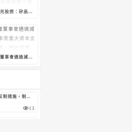
日月光投控：矽品精密工業7/20~8/5向聖暉*取得廠務工程，計約20.46億元
宇隆董事會通過減速機事業重大資本支出預算，預計投資5.21億元
陸對美祭反制措施，制裁7家美實體/嚴管無人機出口
13
日月光投控：矽品精密工業4/30~8/5向聯純取得廠務工程，計約9.37億元