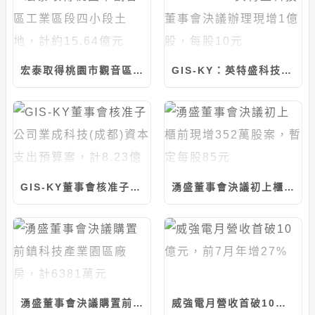
宏泰取得桃園市觀音區工業區段四小段土地，計約15.64億元
GIS-KY：英特盛科技董事會決議辦理現增1億股，每股10元
GIS-KY董事會核准子公司業成科技(成都)資本支出預算案，計8.23億元
湧盛董事會決議初上櫃前現增352萬股案，暫定每股85元
湧盛董事會決議購置前鎮科技產業園區廠房，計6381萬元
威強電月營收首破10億元，前7月年增27%