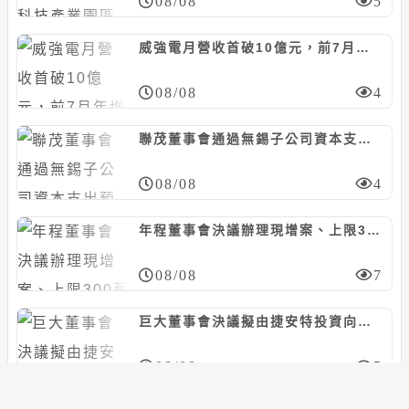
08/08
5
威強電月營收首破10億元，前7月年增27%
08/08
4
聯茂董事會通過無錫子公司資本支出預算案，預計21.3億人民幣
08/08
4
年程董事會決議辦理現增案、上限300萬股，暫訂每股20~35元
08/08
7
巨大董事會決議擬由捷安特投資向眾御收購鼎鎂新材料科技股份，上限5.97億人民幣
08/08
5