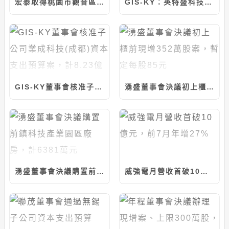
宏泰取得桃園市觀音區工業區段四小段土地，計約15.64億元
GIS-KY：英特盛科技董事會決議辦理現增1億股，每股10元
GIS-KY董事會核准子公司業成科技(成都)資本支出預算案，計8.23億元
湧盛董事會決議初上櫃前現增352萬股案，暫定每股85元
湧盛董事會決議購置前鎮科技產業園區廠房，計6381萬元
威強電月營收首破10億元，前7月年增27%