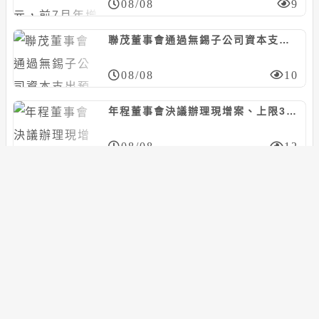
08/08
9
聯茂董事會通過無錫子公司資本支出預算案，預計21.3億人民幣
08/08
10
年程董事會決議辦理現增案、上限300萬股，暫訂每股20~35元
08/08
12
巨大董事會決議擬由捷安特投資向眾御收購鼎鎂新材料科技股份，上限5.97億人民幣
08/08
10
搜尋
搜