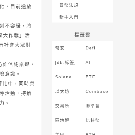
貨幣法規
化，目前逾放
新手入門
刻不容緩，將
標籤雲
資產大作戰」活
示社會大眾對
幣安
Defi
[db:标签]
AI
防詐信託桌遊，
險意識。
Solana
ETF
評比中，同時榮
以太坊
Coinbase
導活動，持續
力。
交易所
聯準會
區塊鏈
比特幣
美國
ETH