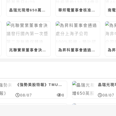
晶瑞光現增650萬股案，每股30元、認股基準日8/29
華邦電董事會核准資本支出預算案，預計投資約130.74億元
兆聯實業董事會決議發行國內第一次暨第二次無擔保轉換債，合計上限25億元
為昇科董事會通過處分上海子公司100%股權，預計認列處分損失約6526萬元
《強勢美股特報》TMUS,MSI,PH,FOXA等10檔
08/07
8
08/07
南電董事會通過新增資本支出，預計投資468億元