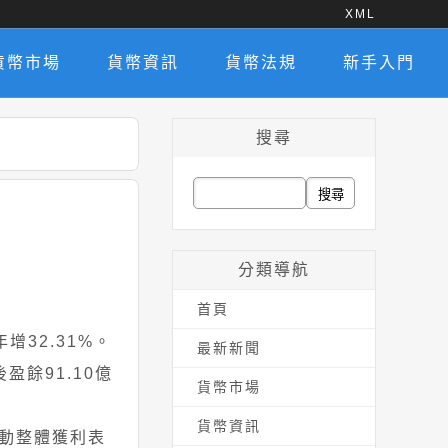
XML
貨幣市場
貨幣資訊
貨幣法規
新手入門
搜尋
搜
尋
關
分類導航
鍵
首頁
字:
年增32.31%。
最新新聞
餘91.10億
貨幣市場
貨幣資訊
動整體獲利表