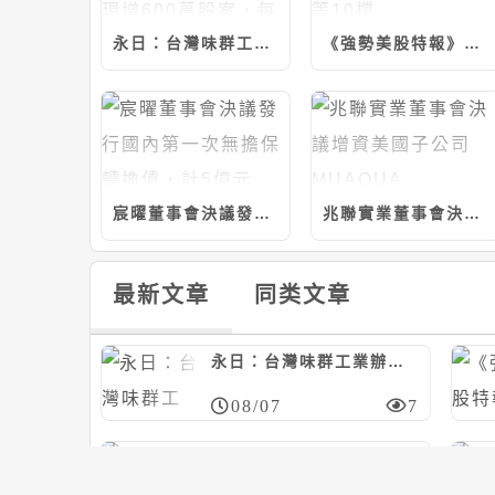
永日：台灣味群工業辦理115年第一次現增600萬股案，每股45元
《強勢美股特報》TMUS,MSI,PH,FOXA等10檔
宸曜董事會決議發行國內第一次無擔保轉換債，計5億元
兆聯實業董事會決議增資美國子公司MUAQUA ENGINEERING，計5千萬美元
最新文章
同类文章
永日：台灣味群工業辦理115年第一次現增600萬股案，每股45元
08/07
7
華邦電董事會核准資本支出預算案，預計投資約130.74億元