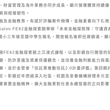
、財富管理及海外業務亦同步成長，顯示營運體質持續優
體質與經營韌性。
融及金融教育。有感於詐騙案件頻傳，金融素養向下扎根
s Salon FE62金融探索館舉辦「未來金融探險隊｜守護
名國小三年級至國中學生報名，開放報名後即迅速額滿，顯
館FE62金融探索館之沉浸式課程，以及彰銀自行開發的
觀、防詐意識及資產保護觀念，並培養金融判斷能力與風
廣，並於金管會「信託業推動信託2.0計畫評鑑」第四期
定。彰銀近年透過深入社區、校園及安養機構辦理多元宣
實普惠金融精神，擴大金融業對社會永續發展的正向影響