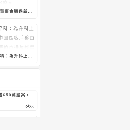
南電董事會通過新增資本支出，預計投資468億元
為昇科：為升科上海非中國區客戶移由公司持續承接及經營後、將退出中國市場
晶瑞光現增650萬股案，每股30元、認股基準日8/29
8
宸曜董事會決議發行國內第一次無擔保轉換債，計5億元