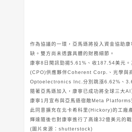
作為協議的一環，亞馬遜將投入資金協助康寧
缺。雙方尚未透露具體的財務細節。
康寧8日聞訊勁揚5.61%、收187.54美元
(CPO)供應夥伴Coherent Corp.、
Optoelectronics Inc.分別跳漲6.62%、
隨著亞馬遜加入，康寧已成功將全球三大A
康寧1月宣布與亞馬遜宿敵Meta Platf
此同意擴充在北卡希科里(Hickory)的
輝達隨後也對康寧進行了高達32億美元的
(圖片來源：shutterstock)