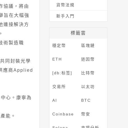
貨幣法規
作協議，將由
舉旨在大幅強
新手入門
他連接解決方
標籤雲
。
技術製造職
穩定幣
區塊鏈
ETH
迷因幣
光子共同封裝光學
應商Applied
[db:标签]
比特幣
交易所
以太坊
資料中心。康寧為
AI
BTC
Coinbase
幣安
造產能。
Solana
市場分析