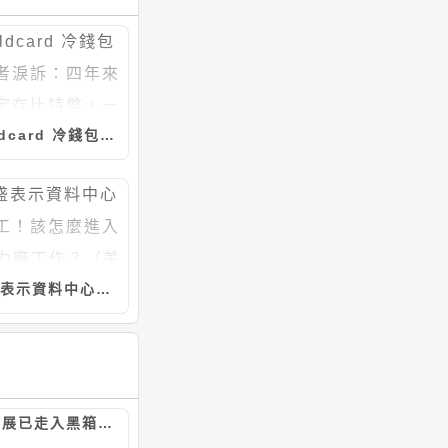
Coldcard 冷錢包受害者淚訴：四年來每週定存比特幣，一夜歸零求助無門
高盛表示資料中心大缺工！該怎麼進入AI算力廠工作？（美國、台灣管道）
AI 模型發展已走入黑箱，超過一半獨角獸從沒發過論文