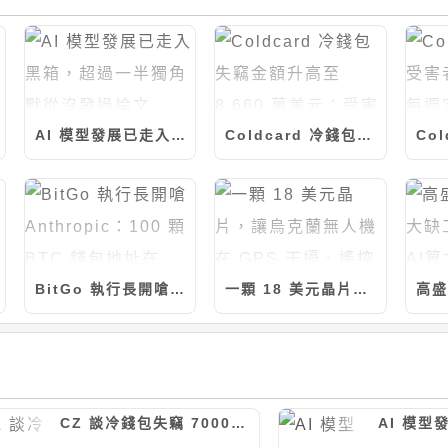
AI 模型發展已走入黑箱，超過一半獨角獸從沒發過論文
Coldcard 冷錢包失竊金額升高至 8,660 萬美元：受害地址達 4,585 個、1,367 枚比特幣被掏空
BitGo 執行長開嗆 Anthropic：100 顆 BTC 錢包地址在這，有本事就駭走
一顆 18 美元晶片，讓烏克蘭無人機在 GPS 干擾、遙控中斷下，仍可自主鎖定目標
CZ 談冷錢包失竊 7000 萬鎂：沒有什麼是 100% 安全！