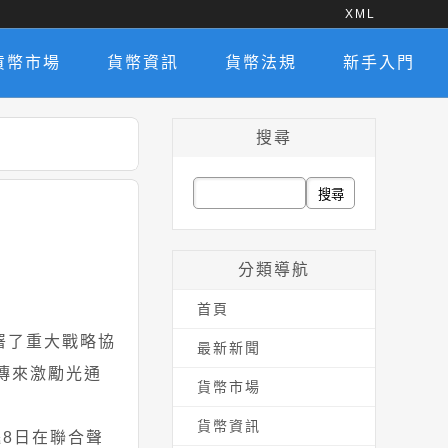
XML
貨幣市場
貨幣資訊
貨幣法規
新手入門
搜尋
搜
尋
關
分類導航
鍵
首頁
字:
)簽署了重大戰略協
最新新聞
傳來激勵光通
貨幣市場
貨幣資訊
馬遜8日在聯合聲