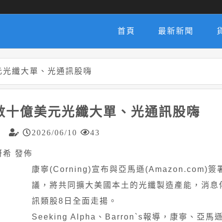
首頁
最新新聞
元光纖大單、光通訊股嗨
數十億美元光纖大單、光通訊股嗨
2026/06/10
43
郭妍希 發佈
康寧(Corning)宣布與亞馬遜(Amazon.com
議，將共同擴大美國本土的光纖製造產能，消息
訊類股8日全面走揚。
Seeking Alpha、Barron`s報導，康寧、亞