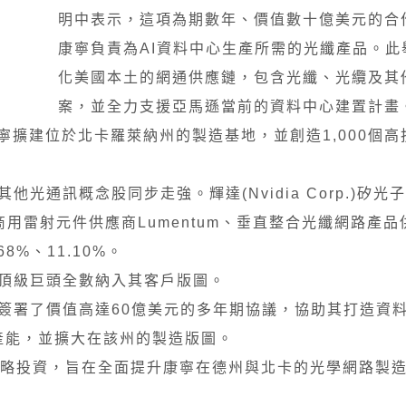
明中表示，這項為期數年、價值數十億美元的合
康寧負責為AI資料中心生產所需的光纖產品。此
化美國本土的網通供應鏈，包含光纖、光纜及其
案，並全力支援亞馬遜當前的資料中心建置計畫
擴建位於北卡羅萊納州的製造基地，並創造1,000個高
。其他光通訊概念股同步走強。輝達(Nvidia Corp.)矽
光學與商用雷射元件供應商Lumentum、垂直整合光纖網路產品供
3.68%、11.10%。
I頂級巨頭全數納入其客戶版圖。
orms簽署了價值高達60億美元的多年期協議，協助其打造
工廠產能，並擴大在該州的製造版圖。
戰略投資，旨在全面提升康寧在德州與北卡的光學網路製