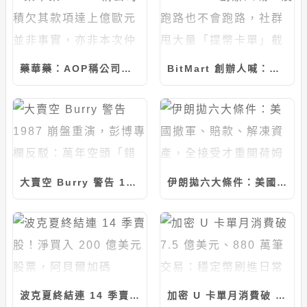
藥華藥：AOP稱公司積欠其款項達上億歐元並非事實，亦非本次仲裁判斷裁定內容
BitMart 創辦人喊：沒跑路也不會跑路，社群甩大量「提幣卡單」截圖怒轟快還錢
大賣空 Burry 警告 1987 崩盤重演，彭博專欄反駁：萬年空頭「錯多對少」
伊朗拋六大條件：美國撤軍、賠款、解凍資產，全接受才重開荷姆茲海峽
波克夏終結連 14 季賣股！淨買入 200 億美元股票，阿貝爾加碼 Alphabet 擠進五大持股
加密 U 卡單月消費破 7.5 億美元、880 萬筆交易：穩定幣刷進日常消費