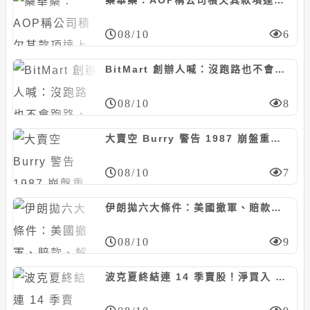
藥華藥：AOP稱公司積欠其款項達上億歐元並非事實，亦非本次仲裁判斷裁定內容
08/10
6
BitMart 創辦人喊：沒跑路也不會跑路，社群甩大量「提幣卡單」截圖怒轟快還錢
08/10
8
大賣空 Burry 警告 1987 崩盤重演，彭博專欄反駁：萬年空頭「錯多對少」
08/10
7
伊朗拋六大條件：美國撤軍、賠款、解凍資產，全接受才重開荷姆茲海峽
08/10
9
波克夏終結連 14 季賣股！淨買入 200 億美元股票，阿貝爾加碼 Alphabet 擠進五大持股