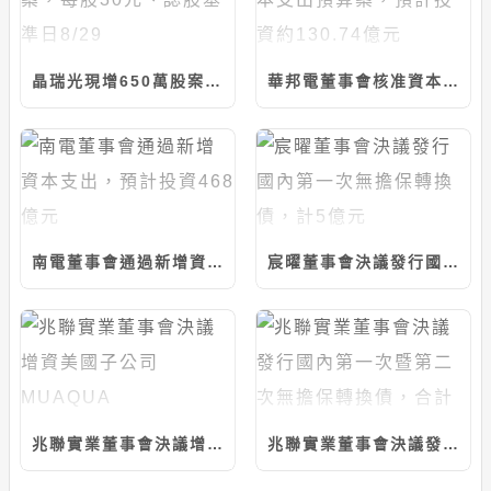
晶瑞光現增650萬股案，每股30元、認股基準日8/29
華邦電董事會核准資本支出預算案，預計投資約130.74億元
南電董事會通過新增資本支出，預計投資468億元
宸曜董事會決議發行國內第一次無擔保轉換債，計5億元
兆聯實業董事會決議增資美國子公司MUAQUA ENGINEERING，計5千萬美元
兆聯實業董事會決議發行國內第一次暨第二次無擔保轉換債，合計上限25億元