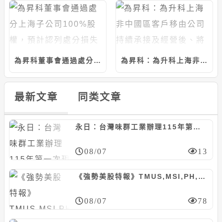
為昇科董事會通過處分上海子公司100%股權，預計認列處分損失約6526萬元
為昇科：為升科上海非中國區客戶移由公司持續承接及經營後、將退出中國市場
最新文章
同类文章
永日：台灣味群工業辦理115年第一次現增600萬股案，每股45元
08/07
13
《強勢美股特報》TMUS,MSI,PH,FOXA等10檔
08/07
78