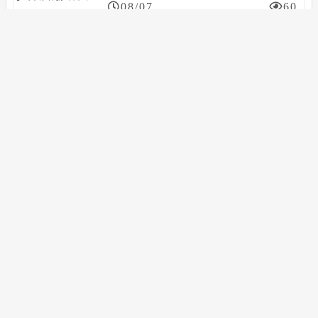
08/07
60
兆聯實業董事會決議發行國內第一次暨第二次無擔保轉換債，合計上限25億元
08/07
63
為昇科董事會通過處分上海子公司100%股權，預計認列處分損失約6526萬元
08/07
56
搜尋
搜
尋
關
分類導航
鍵