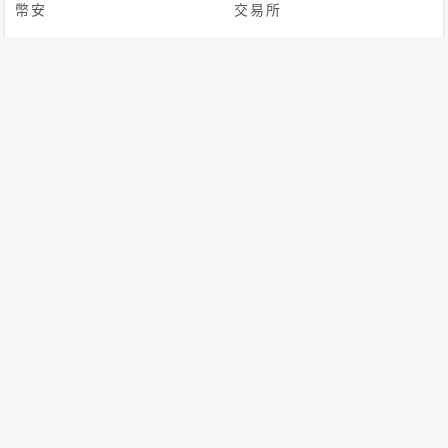
幣安
交易所
迷因幣
Coinbase
[db:标签]
Solana
ETF
Defi
AI
聯準會
區塊鏈
川普
ETH
BTC
首頁