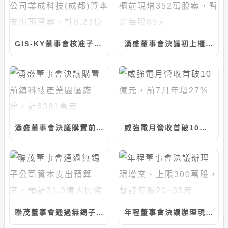
GIS-KY董事會核准子公司業成科技(成都)資本支出預算案，計8.23億元
湧盛董事會決議初上櫃前現增352萬股案，暫定每股85元
湧盛董事會決議購置前鎮科技產業園區廠房，計6381萬元
威強電月營收首破10億元，前7月年增27%
聯茂董事會通過無錫子公司資本支出預算案，預計21.3億人民幣
年程董事會決議辦理現增案、上限300萬股，暫訂每股20~35元