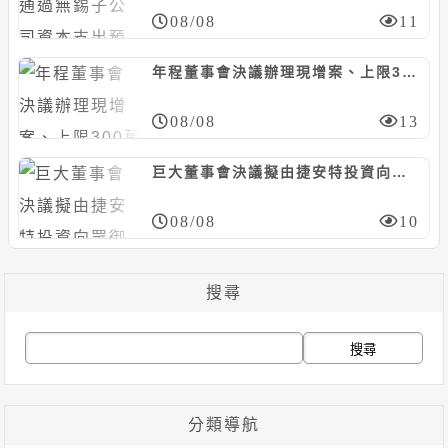
08/08
11
年程董事會決議辦理現增案、上限300萬股，暫訂每股20~35元
08/08
13
巨大董事會決議擬由捷安特投資向眾御收購鼎鎂新材料科技股份，上限5.97億人民幣
08/08
10
搜尋
搜
尋
關
分類導航
鍵