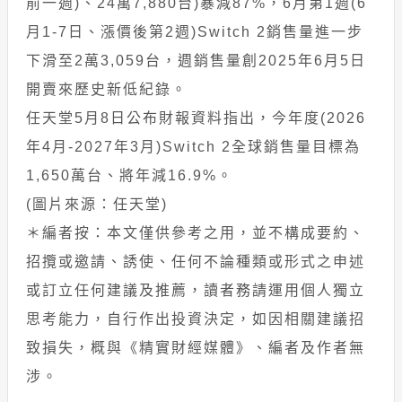
前一週)、24萬7,880台)暴減87%，6月第1週(6
月1-7日、漲價後第2週)Switch 2銷售量進一步
下滑至2萬3,059台，週銷售量創2025年6月5日
開賣來歷史新低紀錄。
任天堂5月8日公布財報資料指出，今年度(2026
年4月-2027年3月)Switch 2全球銷售量目標為
1,650萬台、將年減16.9%。
(圖片來源：任天堂)
＊編者按：本文僅供參考之用，並不構成要約、
招攬或邀請、誘使、任何不論種類或形式之申述
或訂立任何建議及推薦，讀者務請運用個人獨立
思考能力，自行作出投資決定，如因相關建議招
致損失，概與《精實財經媒體》、編者及作者無
涉。