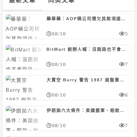
最新文章
同类文章
藥華藥：AOP稱公司積欠其款項達上億歐元並非事實，亦非本次仲裁判斷裁定內容
08/10
5
BitMart 創辦人喊：沒跑路也不會跑路，社群甩大量「提幣卡單」截圖怒轟快還錢
08/10
7
大賣空 Burry 警告 1987 崩盤重演，彭博專欄反駁：萬年空頭「錯多對少」
08/10
6
伊朗拋六大條件：美國撤軍、賠款、解凍資產，全接受才重開荷姆茲海峽
08/10
7