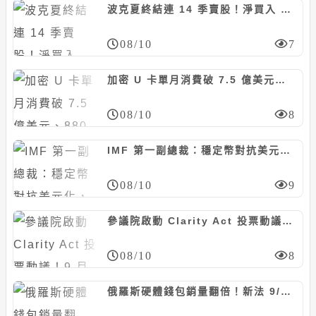
波克夏終結連 14 季賣股！淨買入 200 億美元股票，阿貝爾加碼 Alphabet 擠進五大持股
08/10
7
加密 U 卡單月消費破 7.5 億美元、880 萬筆交易：穩定幣刷進日常消費
08/10
8
IMF 第一副總裁：穩定幣對抗美元化，可能反而幫美元開路
08/10
9
參議院啟動 Clarity Act 投票動議！9 月表決是今年最後機會
08/10
8
俄羅斯硬體錢包銷量翻倍！新法 9/1 生效，散戶急轉向自託管