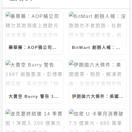
藥華藥：AOP稱公司積欠其款項達上億歐元並非事實，亦非本次仲裁判斷裁定內容
BitMart 創辦人喊：沒跑路也不會跑路，社群甩大量「提幣卡單」截圖怒轟快還錢
大賣空 Burry 警告 1987 崩盤重演，彭博專欄反駁：萬年空頭「錯多對少」
伊朗拋六大條件：美國撤軍、賠款、解凍資產，全接受才重開荷姆茲海峽