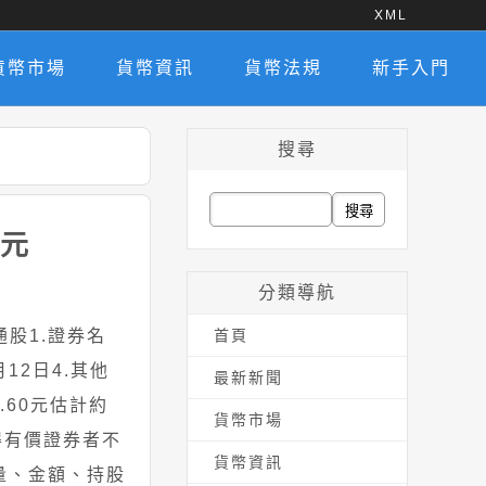
XML
貨幣市場
貨幣資訊
貨幣法規
新手入門
搜尋
搜
億元
尋
關
分類導航
鍵
股1.證券名
首頁
字:
月12日4.其他
最新新聞
.60元估計約
貨幣市場
得有價證券者不
貨幣資訊
量、金額、持股