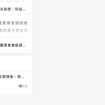
日月光投控：矽品精密工業7/20~8/5向聖暉*取得廠務工程，計約20.46億元
宇隆董事會通過減速機事業重大資本支出預算，預計投資5.21億元
陸對美祭反制措施，制裁7家美實體/嚴管無人機出口
13
日月光投控：矽品精密工業4/30~8/5向聯純取得廠務工程，計約9.37億元