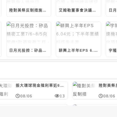
陸對美祭反制措施，制裁7家美實體/嚴管無人機出口
艾姆勒董事會決議與品傑光電合資設立公司，冀加速光通訊產品發展
日月光投控：矽品精密工業7/6~8/5向朋億*取得廠務工程，計約7.14億元
耕興上半年EPS 6.04元；下半年業績料逐季走高
振大環球現金殖利率近6%；今年營運看正向
08/06
13
08/06
日月光投控：矽品精密工業7/20~8/5向聖暉*取得廠務工程，計約20.46億元