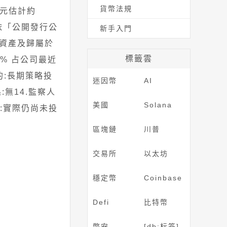
貨幣法規
0元估計約
依「公開發行公
新手入門
資產及歸屬於
標籤雲
% 占公司最近
的:長期策略投
迷因幣
AI
:無14.監察人
美國
Solana
項:實際仍尚未投
區塊鏈
川普
交易所
以太坊
穩定幣
Coinbase
Defi
比特幣
幣安
[db:标签]