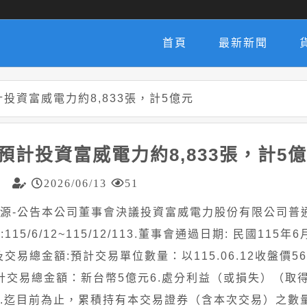
首頁
最新新聞
投資富威電力約8,833張，計5億元
計投資富威電力約8,833張，計5
2026/06/13
51
升能源-公告本公司董事會決議投資富威電力股份有限公司普通
/6/12~115/12/113.董事會通過日期: 民國115年6
交易總金額:預計交易單位數量：以115.06.12收盤價56
預計交易總金額：新台幣5億元6.處分利益（或損失）（取
無8.迄目前為止，累積持有本交易證券（含本次交易）之數