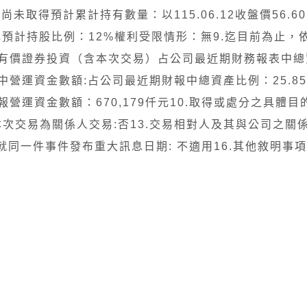
取得預計累計持有數量：以115.06.12收盤價56.6
億元預計持股比例：12%權利受限情形：無9.迄目前為止，
有價證券投資（含本次交易）占公司最近期財務報表中總
營運資金數額:占公司最近期財報中總資產比例：25.85
報營運資金數額：670,179仟元10.取得或處分之具體目
本次交易為關係人交易:否13.交易相對人及其與公司之關係
就同一件事件發布重大訊息日期: 不適用16.其他敘明事