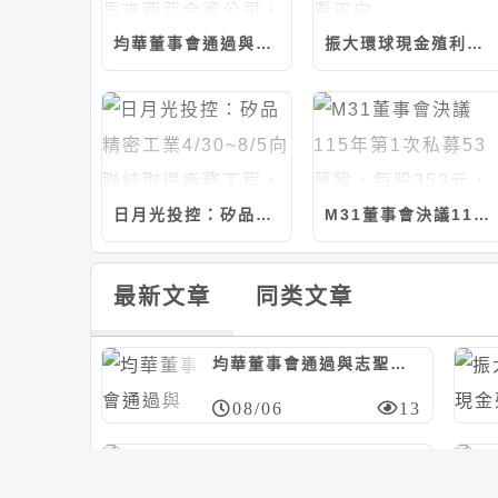
均華董事會通過與志聖等共同投資設立馬來西亞合資公司，計280萬美元/持股20%
振大環球現金殖利率近6%；今年營運看正向
日月光投控：矽品精密工業4/30~8/5向聯純取得廠務工程，計約9.37億元
M31董事會決議115年第1次私募53萬股、每股353元，應募人信驊
最新文章
同类文章
均華董事會通過與志聖等共同投資設立馬來西亞合資公司，計280萬美元/持股20%
08/06
13
艾姆勒董事會決議與品傑光電合資設立公司，冀加速光通訊產品發展