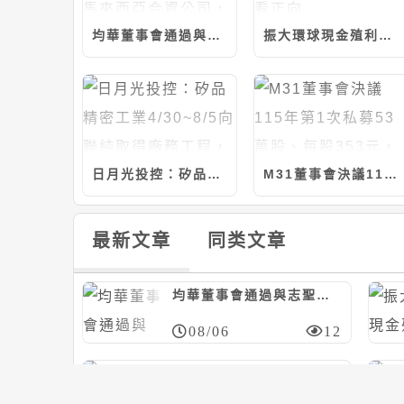
均華董事會通過與志聖等共同投資設立馬來西亞合資公司，計280萬美元/持股20%
振大環球現金殖利率近6%；今年營運看正向
日月光投控：矽品精密工業4/30~8/5向聯純取得廠務工程，計約9.37億元
M31董事會決議115年第1次私募53萬股、每股353元，應募人信驊
最新文章
同类文章
均華董事會通過與志聖等共同投資設立馬來西亞合資公司，計280萬美元/持股20%
08/06
12
艾姆勒董事會決議與品傑光電合資設立公司，冀加速光通訊產品發展