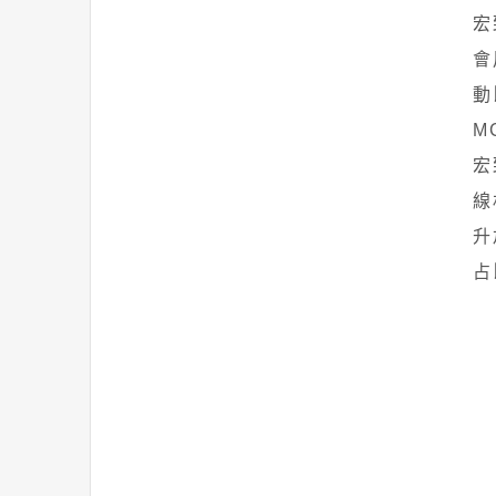
宏
會
動
M
宏
線
升
占