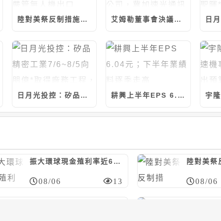
陸對美祭反制措施，制裁7家美實體/嚴管無人機出口
艾姆勒董事會決議與品傑光電合資設立公司，冀加速光通訊產品發展
日月光投控：矽品精密工業7/6~8/5向朋億*取得廠務工程，計約7.14億元
耕興上半年EPS 6.04元；下半年業績料逐季走高
振大環球現金殖利率近6%；今年營運看正向
08/06
13
08/06
日月光投控：矽品精密工業7/20~8/5向聖暉*取得廠務工程，計約20.46億元