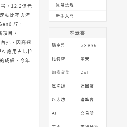
貨幣法規
，12.2億元
速動比率與流
新手入門
n6 /7、
標籤雲
展新項目，
貨首批，因高速
穩定幣
Solana
得AI應用占比拉
比特幣
幣安
的成績，今年
加密貨幣
Defi
區塊鏈
迷因幣
以太坊
聯準會
AI
交易所
美國
市場分析