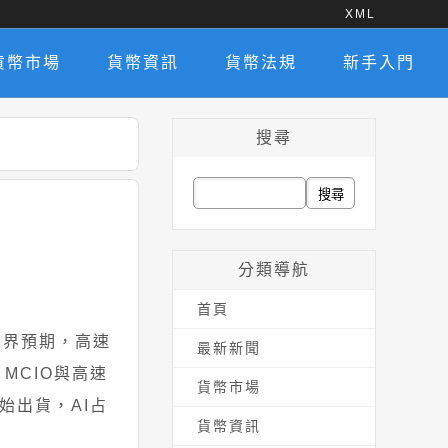
XML
貨幣市場
貨幣資訊
貨幣法規
新手入門
搜尋
搜
尋
關
分類導航
鍵
首頁
字:
外界預期，高速
最新新聞
、MCIO與高速
貨幣市場
始出貨，AI占
貨幣資訊