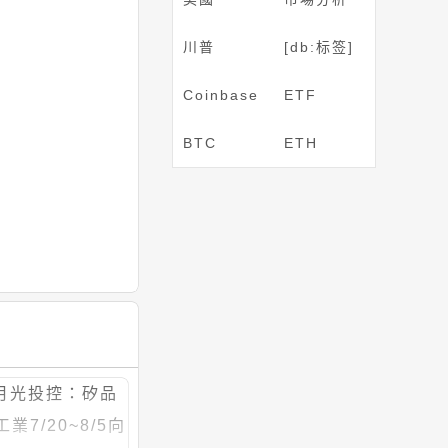
川普
[db:标签]
Coinbase
ETF
BTC
ETH