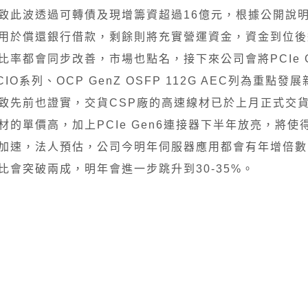
致此波透過可轉債及現增籌資超過16億元，根據公開說明書
用於償還銀行借款，剩餘則將充實營運資金，資金到位後
比率都會同步改善，市場也點名，接下來公司會將PCIe Ge
CIO系列、OCP GenZ OSFP 112G AEC列為重點發
致先前也證實，交貨CSP廠的高速線材已於上月正式交
材的單價高，加上PCIe Gen6連接器下半年放亮，將使
加速，法人預估，公司今明年伺服器應用都會有年增倍數
比會突破兩成，明年會進一步跳升到30-35%。