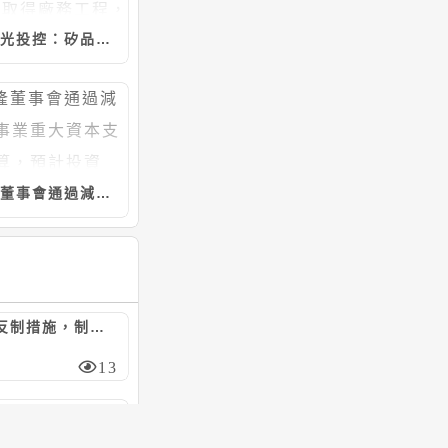
日月光投控：矽品精密工業7/20~8/5向聖暉*取得廠務工程，計約20.46億元
宇隆董事會通過減速機事業重大資本支出預算，預計投資5.21億元
陸對美祭反制措施，制裁7家美實體/嚴管無人機出口
13
日月光投控：矽品精密工業4/30~8/5向聯純取得廠務工程，計約9.37億元