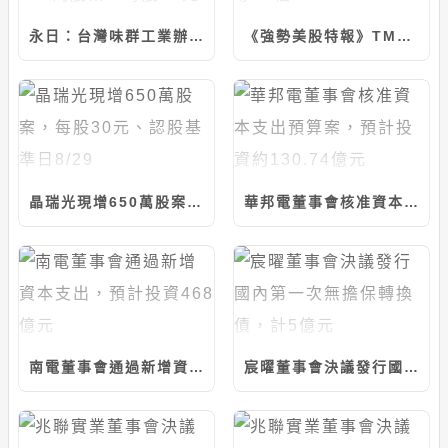
永日：台灣味群工業辦理115年第一次現增600萬股案，每股45元
《強勢美股特報》TMUS,MSI,PH,FOXA等10檔
晶瑞光現增650萬股案，每股30元、認股基準日8/29
華邦電董事會核准資本支出預算案，預計投資約130.74億元
南電董事會通過新增資本支出，預計投資468億元
宸曜董事會決議發行國內第一次無擔保轉換債，計5億元