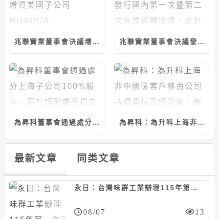
兆聯實業董事會決議增資美國子公司MUAQUA ENGINEERING，計5千萬美元
兆聯實業董事會決議發行國內第一次暨第二次無擔保轉換債，合計上限25億元
為昇科董事會通過處分上海子公司100%股權，預計認列處分損失約6526萬元
為昇科：為升科上海非中國區客戶移由公司持續承接及經營後、將退出中國市場
最新文章
同类文章
永日：台灣味群工業辦理115年第一次現增600萬股案，每股45元
08/07
13