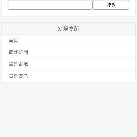
搜
尋
關
分類導航
鍵
首頁
字:
最新新聞
貨幣市場
貨幣資訊
貨幣法規
新手入門
標籤雲
Solana
Defi