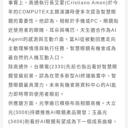
事實上，高通執行長艾蒙(Cristiano Amon)於今
年的COMPUTEX主題演講時便多次提及智慧眼
鏡的重要性。他認為，相較於手機或PC，眼鏡貼
近使用者的眼睛、耳朵與嘴巴，天生適合作為AI
Agent的感測與互動介面。當AI從被動回應走向
主動理解情境與執行任務，智慧眼鏡有機會成為
最自然的人機互動入口。
除高通外，台積電(2330)先前也指出看好智慧眼
鏡發展前景，認為在眾多新型AI終端裝置中，智
慧眼鏡最具潛力，未來有機會將資料中心的AI能
力即時帶到使用者眼前。
供應鏈方面，光學廠已積極布局相關商機。大立
光(3008)持續推進AI眼鏡產品開發；玉晶光
(3406)則看好AI眼鏡有望成為下一個成長曲線，