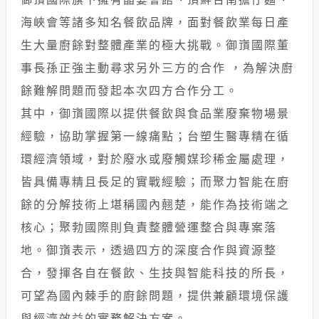
海峽會等諸多知名餐飲品牌，面對餐飲業每日產
生大量廚餘對整體產業的極大挑戰。御嵿國際董
事長孫正強主動尋求另外三方的合作 ，為解決廚
餘難解問題而發起本次四方合作分工。
其中，御嵿國際以提供餐飲與食品業廢棄物場景
經驗，協助掌握第一線痛點；台塑生醫專精在循
環經濟領域，對於廢水或廢觸媒珍稀金屬處理，
皆具備專精且長足的實戰經驗；而聚力智能在廚
餘的分解技術上堪稱國內翹楚，能作為技術端之
核心；聚勃國際則負責整體營運整合與專案落
地。御嵿表示，透過四方的深度合作與資源整
合，發揮各自在餐飲、生技與智能科技的所長，
可望為國內棘手的廚餘問題，提供兼顧環境保護
與經濟效益的實務解決方案。