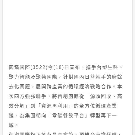
御嵿國際(3522)今(18)日宣布，攜手台塑生醫、
聚力智能及聚勃國際，針對國內日益棘手的廚餘
去化問題，展開跨產業的循環經濟戰略合作。本
次四方強強聯手，將首創廚餘從「源頭回收、高
效分解」到「資源再利用」的全方位循環產業
鏈，為集團朝向「零碳餐飲平台」轉型再下一
城。
御嵿國際旗下擁有晶宴會館、頂鮮台南擔仔麵、