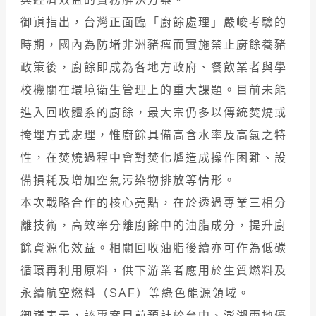
御嵿指出，台灣正面臨「廚餘處理」嚴峻考驗的
時期，國內為防堵非洲豬瘟而實施禁止廚餘養豬
政策後，廚餘即成為各地方政府、餐飲業者與學
校機關在環境衛生管理上的重大課題。目前未能
進入回收體系的廚餘，最大宗仍多以傳統焚燒或
掩埋方式處理，惟廚餘具備高含水率及高氯之特
性，在焚燒過程中會對焚化爐造成操作困難、設
備損耗及增加空氣污染物排放等情形。
本次戰略合作的核心亮點，在於透過專業三相分
離技術，高效率分離廚餘中的油脂成分，提升廚
餘資源化效益。相關回收油脂後續亦可作為低碳
循環再利用原料，供下游業者應用於生質燃料及
永續航空燃料（SAF）等綠色能源領域。
御嵿表示，該專案目前預計於台中、澎湖兩地優