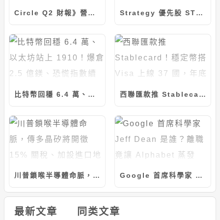
Circle Q2 財報》營收突破 7 億美元！Arc 主網 9 月上線，聯手貝萊德推動 BUIDL 代幣化
Strategy 優先股 STRC 強勢反彈突破 94 美元！Michael Saylor：目標成為全球市值最大公司
比特幣回穩 6.4 萬、以太坊站上 1910！爆倉 2.5 億鎂、恐慌指數續回落
西聯匯款推 Stablecard！穩定幣搭 Visa 上線 37 國，年底衝 60 市場
川普鎖喉半導體命脈，傳多晶矽將開徵 15% 關稅、加設進口地板價
Google 首席科學家 Jeff Dean 是誰？離職竟讓 Alphabet 蒸發 1900 億美元
最新文章
同类文章