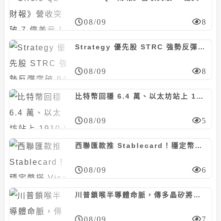
08/09
8
Strategy 優先股 STRC 強勢反彈突破 94 美元！Michael Saylor：目標成為全球市值最大公司
08/09
8
比特幣回穩 6.4 萬、以太坊站上 1910！爆倉 2.5 億鎂、恐慌指數續回落
08/09
5
西聯匯款推 Stablecard！穩定幣搭 Visa 上線 37 國，年底衝 60 市場
08/09
6
川普鎖喉半導體命脈，傳多晶矽將開徵 15% 關稅、加設進口地板價
08/09
7