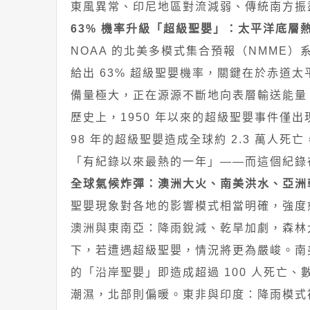
東風異常、印尼地區對流減弱、傳統南方振
63% 機率升級「超級聖嬰」：太平洋底層
NOAA 的北美多模式集合預報（NMME）
給出 63% 超級聖嬰機率，關鍵在於赤道
備量極大，正在源源不斷地向表層輸送能量
歷史上，1950 年以來的超級聖嬰事件僅出現過三次
98 年的超級聖嬰造成全球約 2.3 萬人死亡，
「有紀錄以來最熱的一年」——而這個紀錄在 
全球氣候炸彈：澳洲大火、南美洪水、亞洲
聖嬰現象對各地的影響模式相當明確，強度
澳洲與東南亞：降雨銳減、乾旱加劇，森林大
下，若遭遇超級聖嬰，情況將更為嚴峻。南美
的「沿岸聖嬰」即造成超過 100 人死亡
潮濕，北部則偏暖。東非與印度：降雨模式