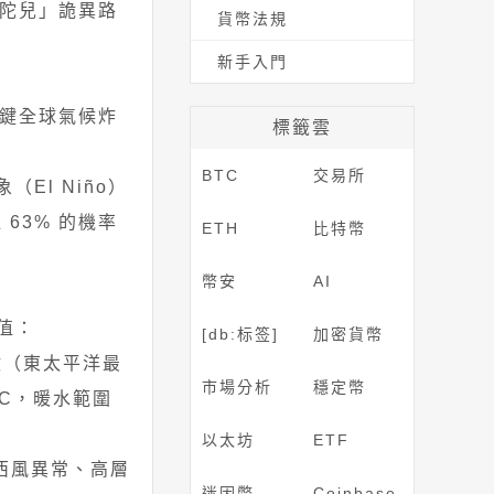
山陀兒」詭異路
貨幣法規
新手入門
關鍵全球氣候炸
標籤雲
BTC
交易所
El Niño）
63% 的機率
ETH
比特幣
幣安
AI
值：
[db:标签]
加密貨幣
指數（東太平洋最
市場分析
穩定幣
°C，暖水範圍
以太坊
ETF
西風異常、高層
迷因幣
Coinbase