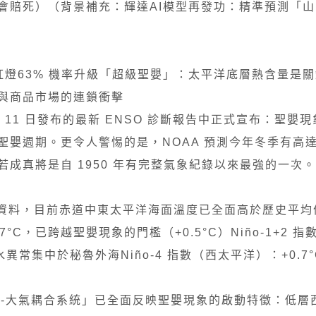
會賠死）（背景補充：輝達AI模型再發功：精準預測「
步亮紅燈63% 機率升級「超級聖嬰」：太平洋底層熱含量是
與商品市場的連鎖衝擊
11 日發布的最新 ENSO 診斷報告中正式宣布：聖嬰現象（
嬰週期。更令人警惕的是，NOAA 預測今年冬季有高達 
），若成真將是自 1950 年有完整氣象紀錄以來最強的一次。
觀測資料，目前赤道中東太平洋海面溫度已全面高於歷史平均
.7°C，已跨越聖嬰現象的門檻（+0.5°C）Niño-1+2 
水異常集中於秘魯外海Niño-4 指數（西太平洋）：+0.7
洋-大氣耦合系統」已全面反映聖嬰現象的啟動特徵：低層