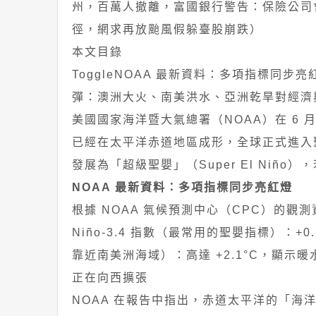
州，百萬人撤離，富國銀行警告：保險公司
徑，網求再放颱風假躲臺股崩跌）
本文目錄
ToggleNOAA 最新資料：多項指標同
彈：澳洲大火、南美洪水、亞洲乾旱對經濟
美國國家海洋暨大氣總署（NOAA）在 6 月 
已經在太平洋赤道地區成形，全球正式進入聖
發展為「超級聖嬰」（Super El Niño
NOAA 最新資料：多項指標同步亮紅燈
根據 NOAA 氣候預測中心（CPC）的
Niño-3.4 指數（最常用的聖嬰指標）：+0
靠近南美洲海域）：高達 +2.1°C，顯示暖
正在向西擴張
NOAA 在報告中指出，赤道太平洋的「海