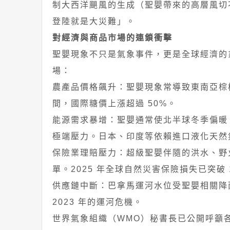
制大西洋颶風的生成（聖嬰帶來的高層風切不
登陸就是大災難」。
對經濟與商品市場的連鎖衝擊
聖嬰現象不只是氣象事件，更是全球經濟的
場：
農產品價格飆升：聖嬰現象常導致東南亞棕櫚
間，國際糖價上漲超過 50%。
能源需求暴增：聖嬰通常使北半球冬季偏暖
極端壓力。日本、印度等依賴進口液化天然
保險業理賠壓力：超級聖嬰伴隨的洪水、野
單。2025 年全球自然災害保險損失已突破 1,
供應鏈中斷：巴拿馬運河水位受聖嬰相關降
2023 年的運河危機。
世界氣象組織（WMO）秘書長已公開呼籲