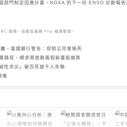
制定因應計畫。NOAA 的下一份 ENSO 診斷報告將於
、BBC 報導，由動區編輯 Flip 編譯整理。
撤離，富國銀行警告：保險公司會賠死
詭異路徑、網求再放颱風假躲臺股崩跌
滅性洪災」破百死逾千人失聯
現象