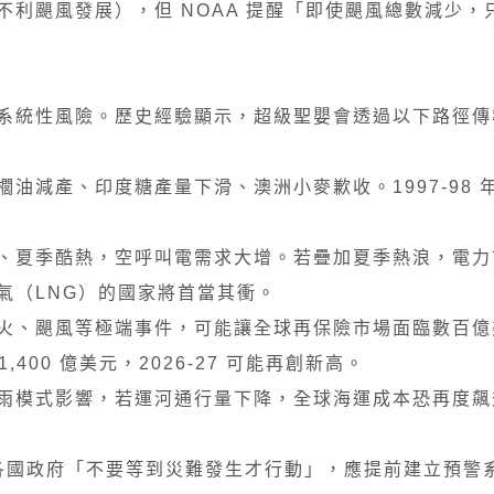
利颶風發展），但 NOAA 提醒「即使颶風總數減少，
系統性風險。歷史經驗顯示，超級聖嬰會透過以下路徑傳
油減產、印度糖產量下滑、澳洲小麥歉收。1997-98 
、夏季酷熱，空呼叫電需求大增。若疊加夏季熱浪，電力
氣（LNG）的國家將首當其衝。
火、颶風等極端事件，可能讓全球再保險市場面臨數百億
400 億美元，2026-27 可能再創新高。
雨模式影響，若運河通行量下降，全球海運成本恐再度飆
各國政府「不要等到災難發生才行動」，應提前建立預警