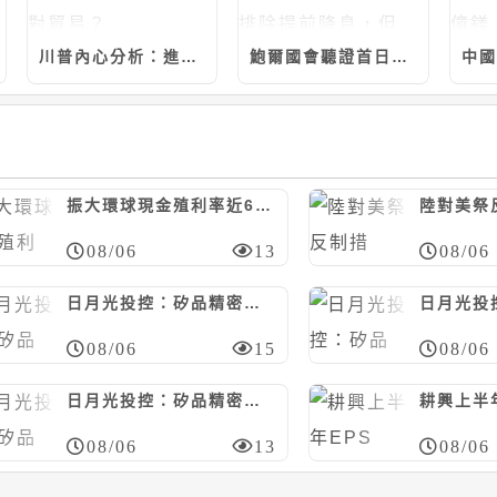
川普內心分析：進化心理學如何解釋反對貿易？
鮑爾國會聽證首日「立場大轉彎」：不排除提前降息，但 6、7 月經濟數據更重要
振大環球現金殖利率近6%；今年營運看正向
08/06
13
08/06
日月光投控：矽品精密工業7/20~8/5向聖暉*取得廠務工程，計約20.46億元
08/06
15
08/06
日月光投控：矽品精密工業7/6~8/5向朋億*取得廠務工程，計約7.14億元
08/06
13
08/06