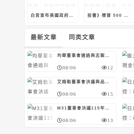
白宮宣布美國政府正式關門，川普官員喊讚：趁機把冗員都開除
投書》標普 500 創新高的危險派對：當絢爛煙火落幕，你還敢留在舞池嗎？
最新文章
同类文章
均華董事會通過與志聖等共同投資設立馬來西亞合資公司，計280萬美元/持股20%
08/06
12
艾姆勒董事會決議與品傑光電合資設立公司，冀加速光通訊產品發展
08/06
15
M31董事會決議115年第1次私募53萬股、每股353元，應募人信驊
08/06
13