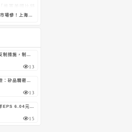
中國市場慘！上海二手車商Cango花4億鎂「進軍美國比特幣挖礦」，股價竟暴漲84%
陸對美祭反制措施，制裁7家美實體/嚴管無人機出口
13
日月光投控：矽品精密工業4/30~8/5向聯純取得廠務工程，計約9.37億元
13
耕興上半年EPS 6.04元；下半年業績料逐季走高
15