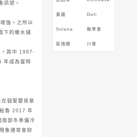
象訊號。
美國
Defi
續增強。之所以
Solana
聯準會
面下的暖水儲
區塊鏈
川普
。其中 1997-
16 年成為當時
生在弱聖嬰背景
 2017 年
國南部冬季偏冷
現象通常會抑