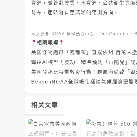
資源，並針對農業、水資源、公共衛生等脆弱部門
發布，屆時將有更清晰的預測方向。
本文源自 NOAA 氣候預測中心、The Guardian
相關報導
美國怪物颶風「密爾頓」直撲佛州 百萬人
輝達AI模型再發功：精準預測「山陀兒」
美國發起比特幣救災行動：颶風海倫致「毀
Benson
NOAA
全球暖化
極端氣候
經濟
聖嬰
相关文章