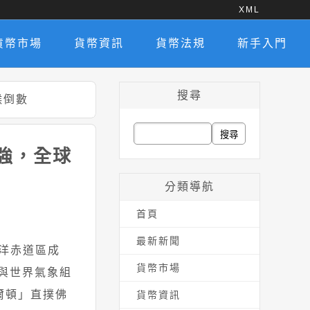
XML
貨幣市場
貨幣資訊
貨幣法規
新手入門
搜尋
候倒數
搜
最強，全球
尋
關
分類導航
鍵
首頁
字:
最新新聞
平洋赤道區成
貨幣市場
國與世界氣象組
爾頓」直撲佛
貨幣資訊