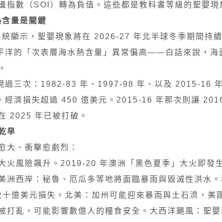
盪指數（SOI）轉為負值。這些都是教科書等級的聖嬰現
熱含量是關鍵
系統顯示，聖嬰現象將在 2026-27 年北半球冬季期間持
太平洋的「次表層海水熱含量」異常偏高——白話來說，海
。
：1982-83 年、1997-98 年、以及 2015-16 年
經濟損失超過 450 億美元。2015-16 年那次則讓 20
2025 年已被打破。
乾旱
愈大、衝擊愈劇烈：
火風險飆升。2019-20 年澳洲「黑色夏季」大火即發
洲西岸：秘魯、厄瓜多等地將面臨暴雨與毀滅性洪水。秘魯
、數十億美元損失。北美：加州可能迎來暴雨與土石流，美
被打亂，可能影響數億人的糧食安全。大西洋颶風：聖嬰