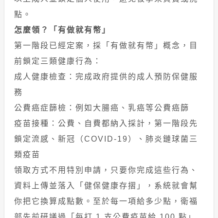
點。
怎麼領？「有做就有幣」
第一階段已經定案，採「有做就有幣」概念，目
前鎖定三類健康行為：
成人健康檢查：完成政府提供的成人預防保健服
務
公費癌症篩檢：例如大腸癌、乳癌等公費癌篩
疫苗接種：公費、自費都納入採計，第一階段先
鎖定流感、新冠（COVID-19）、肺炎鏈球菌三
類疫苗
領取方式不用特別申請，只要你完成這些行為、
資料上傳並落入「健保健康存摺」，系統就會幫
你把它換算成點數。至於每一項給多少點，衛福
部先前研議過「每打 1 支公費疫苗給 100 點」