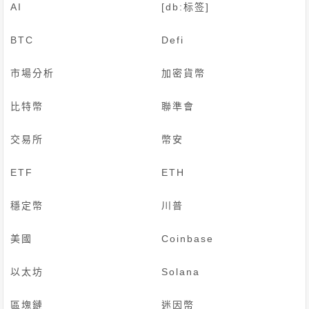
AI
[db:标签]
BTC
Defi
市場分析
加密貨幣
比特幣
聯準會
交易所
幣安
ETF
ETH
穩定幣
川普
美國
Coinbase
以太坊
Solana
區塊鏈
迷因幣