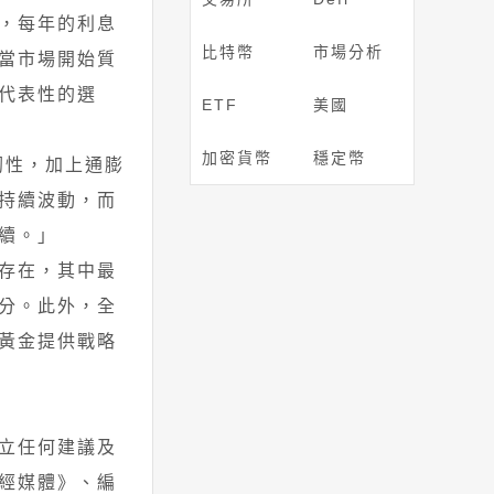
，每年的利息
比特幣
市場分析
當市場開始質
代表性的選
ETF
美國
加密貨幣
穩定幣
持韌性，加上通膨
持續波動，而
續。」
存在，其中最
分。此外，全
黃金提供戰略
立任何建議及
經媒體》、編