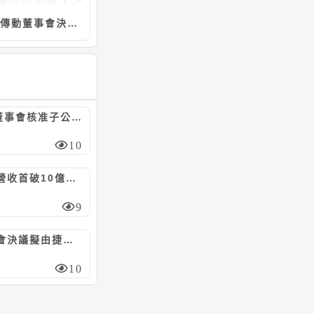
全球傳動董事會決議發行國內第三次有擔保轉換公司債，計3億元
GIS-KY董事會核准子公司業成科技(成都)資本支出預算案，計8.23億元
10
威強電月營收首破10億元，前7月年增27%
9
巨大董事會決議擬由捷安特投資向眾御收購鼎鎂新材料科技股份，上限5.97億人民幣
10