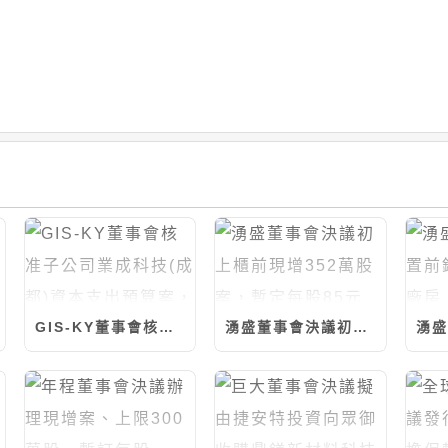
GIS-KY董事會核准子公司業成科技(成都)資本支出預算案，計8.23億元
湧盛董事會決議初上櫃前現增352萬股案，暫定每股85元