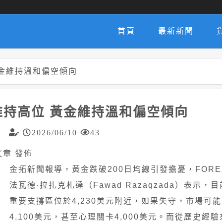
首頁
最新新聞
金維持溫和偏空傾向
維持高位 黃金維持溫和偏空傾向
2026/06/10
43
黃文章 發佈
金拓新聞報導，黃金跌破200日均線引發擔憂，FOREX
法瓦德·拉扎克札達（Fawad Razaqzada）表示，
重要支撐區位於4,230美元附近，如果失守，市場可
4,100美元，甚至心理關卡4,000美元。而從歷史經驗