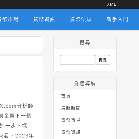
XML
貨幣市場
貨幣資訊
貨幣法規
新手入門
搜尋
搜
尋
關
分類導航
鍵
首頁
字:
.com分析師
最新新聞
目前金價下一個
貨幣市場
能進一步下探
貨幣資訊
來看，2023年