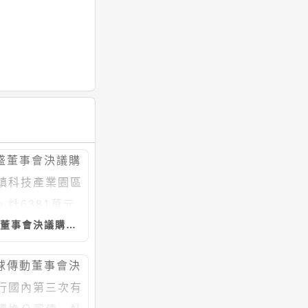
湧盛董事會決議購置前鎮科技產業園區廠房，計6381萬元