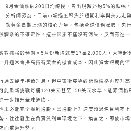
9月金價跌破200日均線後，曾出現額外約5%的跌幅
分析師認為，目前市場過度聚焦於短期利率與美元走
動黃金長期上漲的核心力量，包括全球債務膨脹、央
融體系的不確定性。這些因素不僅沒有消失，反而有進一
數據強於預期。5月份新增就業17萬2,000人，大幅超
上升通常會提高持有黃金的機會成本，因此資金短期內流
行過去幾年持續升息，但中東衝突導致能源價格再度升高
能重新挑戰每桶120美元甚至150美元水準。能源價格
進一步推升全球通膨。
也未必能完全壓制通膨。當通膨上升速度超過名目利率上
勢，往往發生在負實質利率環境之下。換言之，即使市場
求而重返升勢。