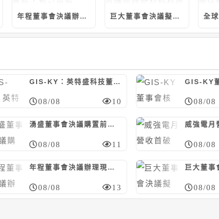
年程董事會決議辦理現增案、上限300萬股，暫訂每股20~35元
巨大董事會決議擬由捷安特投資向眾御收購鼎鎂新材料科技股份，上限5.97億人民幣
GIS-KY：英特盛科技董事會決議辦理現增1億股，每股10元
08/08
10
08/08
湧盛董事會決議購置前鎮科技產業園區廠房，計6381萬元
08/08
11
08/08
年程董事會決議辦理現增案、上限300萬股，暫訂每股20~35元
08/08
13
08/08