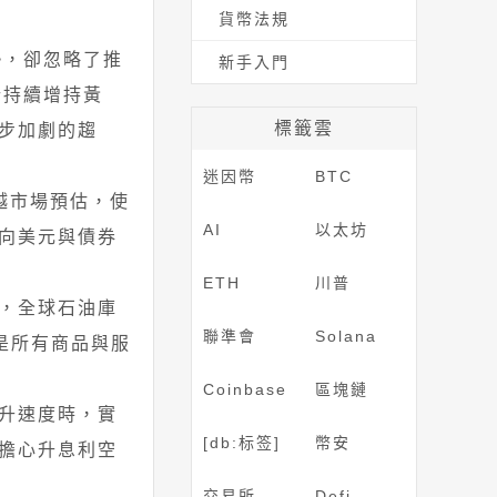
貨幣法規
。
勢，卻忽略了推
新手入門
行持續增持黃
標籤雲
步加劇的趨
迷因幣
BTC
越市場預估，使
AI
以太坊
向美元與債券
ETH
川普
，全球石油庫
聯準會
Solana
是所有商品與服
Coinbase
區塊鏈
升速度時，實
[db:标签]
幣安
擔心升息利空
交易所
Defi