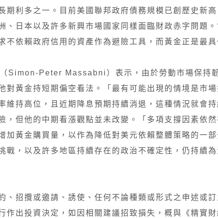
長期利多之一。目前美國聯邦政府債務規模已創歷史新高
洲、日本以及許多新興市場國家同樣面臨財政赤字問題。
求不依賴政府信用的資產作為避險工具，而黃金正是最具
Simon-Peter Massabni）表示，由於勞動市場保
他對黃金持短期偏空看法。「最有可能出現的情境是市場
率維持高位，且近期降息預期持續消退，這種情況就會持
險，但他的中期看漲觀點並未改變。「多項支撐因素依然
增加黃金購買量，以作為降低對美元依賴整體策略的一部
挑戰，以及許多地區持續存在的政治不確定性，仍持續為
約、招攬或邀請、誘使、任何不論種類或形式之申述或訂
行作出投資決定，如因相關建議招致損失，概與《精實財