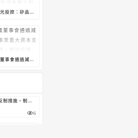
日月光投控：矽品精密工業7/20~8/5向聖暉*取得廠務工程，計約20.46億元
宇隆董事會通過減速機事業重大資本支出預算，預計投資5.21億元
陸對美祭反制措施，制裁7家美實體/嚴管無人機出口
6
日月光投控：矽品精密工業4/30~8/5向聯純取得廠務工程，計約9.37億元