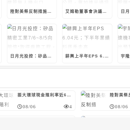
陸對美祭反制措施，制裁7家美實體/嚴管無人機出口
艾姆勒董事會決議與品傑光電合資設立公司，冀加速光通訊產品發展
日月光投控：矽品精密工業7/6~8/5向朋億*取得廠務工程，計約7.14億元
耕興上半年EPS 6.04元；下半年業績料逐季走高
振大環球現金殖利率近6%；今年營運看正向
08/06
4
08/06
日月光投控：矽品精密工業7/20~8/5向聖暉*取得廠務工程，計約20.46億元