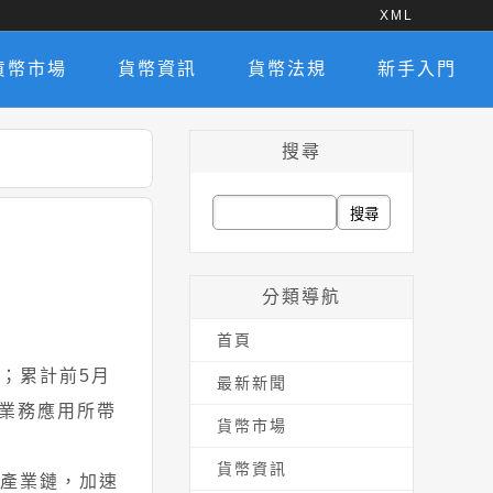
XML
貨幣市場
貨幣資訊
貨幣法規
新手入門
搜尋
搜
尋
關
分類導航
鍵
首頁
字:
三高；累計前5月
最新新聞
)業務應用所帶
貨幣市場
貨幣資訊
I產業鏈，加速