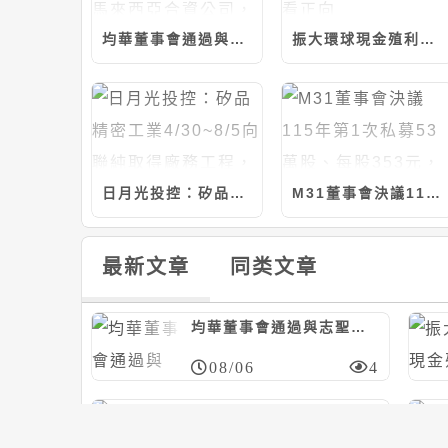
均華董事會通過與志聖等共同投資設立馬來西亞合資公司，計280萬美元/持股20%
振大環球現金殖利率近6%；今年營運看正向
日月光投控：矽品精密工業4/30~8/5向聯純取得廠務工程，計約9.37億元
M31董事會決議115年第1次私募53萬股、每股353元，應募人信驊
最新文章
同类文章
均華董事會通過與志聖等共同投資設立馬來西亞合資公司，計280萬美元/持股20%
08/06
4
艾姆勒董事會決議與品傑光電合資設立公司，冀加速光通訊產品發展