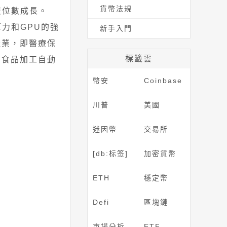
貨幣法規
雙位數成長。
力和GPU的強
新手入門
產業，即醫療保
標籤雲
、食品加工自動
幣安
Coinbase
川普
美國
迷因幣
交易所
[db:标签]
加密貨幣
ETH
穩定幣
Defi
區塊鏈
市場分析
ETF