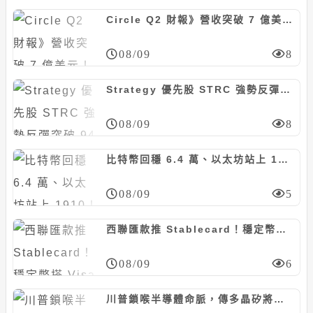
Circle Q2 財報》營收突破 7 億美元！Arc 主網 9 月上線，聯手貝萊德推動 BUIDL 代幣化
08/09
8
Strategy 優先股 STRC 強勢反彈突破 94 美元！Michael Saylor：目標成為全球市值最大公司
08/09
8
比特幣回穩 6.4 萬、以太坊站上 1910！爆倉 2.5 億鎂、恐慌指數續回落
08/09
5
西聯匯款推 Stablecard！穩定幣搭 Visa 上線 37 國，年底衝 60 市場
08/09
6
川普鎖喉半導體命脈，傳多晶矽將開徵 15% 關稅、加設進口地板價