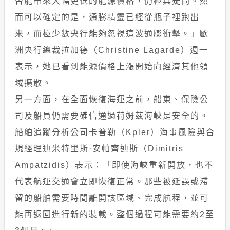
否能帶來大幅更低的能源價格，仍極具疑問。然
而可以確定的是，通膨精靈已經從瓶子裡跑出
來，而極少數央行能夠忽視這波通膨衝擊。」歐
洲央行總裁拉加德（Christine Lagarde）週一
表示，她已看到能源價格上漲開始向經濟其他領
域擴散。
另一方面，在全面恢復海運之前，船東、保險公
司及船員仍需要確信通過荷姆茲海峽是安全的。
船舶追蹤分析公司卡普勒（Kpler）海事風險與合
規經理迪米特里斯·安帕齊迪斯（Dimitris
Ampatzidis）表示：「即使海峽重新開放，也不
代表航運交通會立即恢復正常。那些被延誤或滯
留的船舶需要時間離開該區域、完成航程，並可
能再返回進行新的裝載。整個過程可能需要約2至