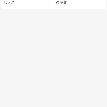
以太坊
聯準會
AI
迷因幣
川普
市場分析
區塊鏈
美國
Coinbase
加密貨幣
穩定幣
[db:标签]
ETH
Defi
首頁