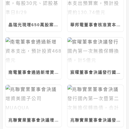
晶瑞光現增650萬股案，每股30元、認股基準日8/29
華邦電董事會核准資本支出預算案，預計投資約130.74億元
南電董事會通過新增資本支出，預計投資468億元
宸曜董事會決議發行國內第一次無擔保轉換債，計5億元
兆聯實業董事會決議增資美國子公司MUAQUA ENGINEERING，計5千萬美元
兆聯實業董事會決議發行國內第一次暨第二次無擔保轉換債，合計上限25億元