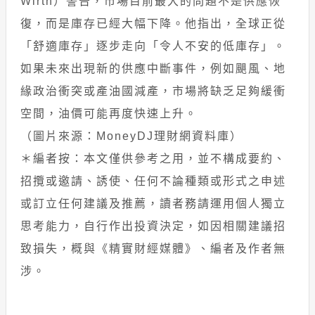
Wirth）警告，市場目前最大的問題不是供應恢
復，而是庫存已經大幅下降。他指出，全球正從
「舒適庫存」逐步走向「令人不安的低庫存」。
如果未來出現新的供應中斷事件，例如颶風、地
緣政治衝突或產油國減產，市場將缺乏足夠緩衝
空間，油價可能再度快速上升。
（圖片來源：MoneyDJ理財網資料庫）
＊編者按：本文僅供參考之用，並不構成要約、
招攬或邀請、誘使、任何不論種類或形式之申述
或訂立任何建議及推薦，讀者務請運用個人獨立
思考能力，自行作出投資決定，如因相關建議招
致損失，概與《精實財經媒體》、編者及作者無
涉。