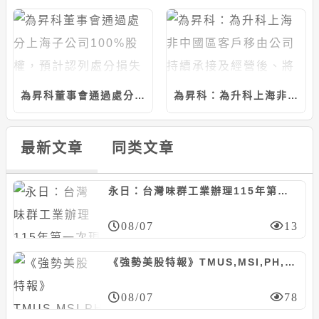
為昇科董事會通過處分上海子公司100%股權，預計認列處分損失約6526萬元
為昇科：為升科上海非中國區客戶移由公司持續承接及經營後、將退出中國市場
最新文章
同类文章
永日：台灣味群工業辦理115年第一次現增600萬股案，每股45元
08/07
13
《強勢美股特報》TMUS,MSI,PH,FOXA等10檔
08/07
78