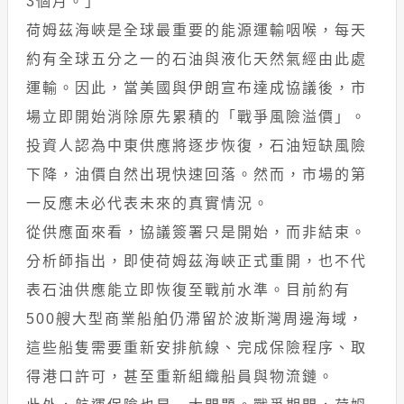
3個月。」
荷姆茲海峽是全球最重要的能源運輸咽喉，每天
約有全球五分之一的石油與液化天然氣經由此處
運輸。因此，當美國與伊朗宣布達成協議後，市
場立即開始消除原先累積的「戰爭風險溢價」。
投資人認為中東供應將逐步恢復，石油短缺風險
下降，油價自然出現快速回落。然而，市場的第
一反應未必代表未來的真實情況。
從供應面來看，協議簽署只是開始，而非結束。
分析師指出，即使荷姆茲海峽正式重開，也不代
表石油供應能立即恢復至戰前水準。目前約有
500艘大型商業船舶仍滯留於波斯灣周邊海域，
這些船隻需要重新安排航線、完成保險程序、取
得港口許可，甚至重新組織船員與物流鏈。