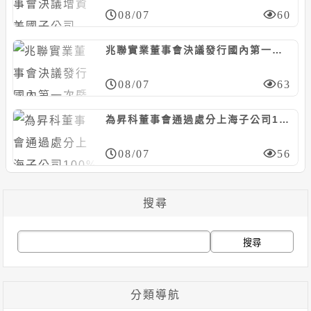
08/07
60
兆聯實業董事會決議發行國內第一次暨第二次無擔保轉換債，合計上限25億元
08/07
63
為昇科董事會通過處分上海子公司100%股權，預計認列處分損失約6526萬元
08/07
56
搜尋
搜
尋
關
分類導航
鍵