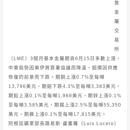
敦
金
屬
交
易
所
（LME）3個月基本金屬期貨6月15日多數上漲，
中東局勢因美伊將簽署協議而降溫，鋁價因供應
恢復的前景而下跌。期銅上漲0.7%至每噸
13,796美元，期鋁下跌4.3%至每噸3,383美元，
期鉛上漲0.1%至每噸1,968美元，期鋅上漲0.1%
至每噸3,585美元，期錫上漲2.5%至每噸55,350
美元，期鎳上漲0.1%至每噸17,815美元。
阿根廷礦業部長路易斯·盧塞羅（Luis Lucero）