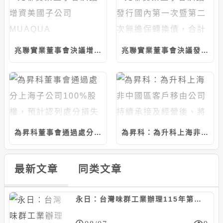
兆聯實業董事會決議增資美國子公司MUAQUA ENGINEERING，計5千萬美元
兆聯實業董事會決議發行國內第一次暨第二次無擔保轉換債，合計上限25億元
為昇科董事會通過處分上海子公司100%股權，預計認列處分損失約6526萬元
為昇科：為升科上海非中國區客戶移由公司持續承接及經營後、將退出中國市場
最新文章
同类文章
永日：台灣味群工業辦理115年第一次現增600萬股案，每股45元