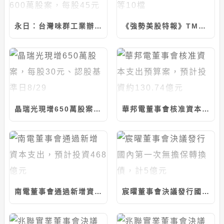
永日：台灣味群工業辦理115年第一次現增600萬股案，每股45元
《強勢美股特報》TMUS,MSI,PH,FOXA等10檔
晶瑞光現增650萬股案，每股30元、認股基準日8/29
華邦電董事會核准資本支出預算案，預計投資約130.74億元
南電董事會通過新增資本支出，預計投資468億元
宸曜董事會決議發行國內第一次無擔保轉換債，計5億元