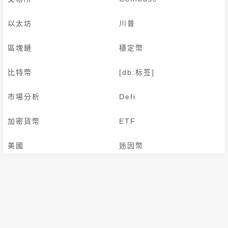
以太坊
川普
區塊鏈
穩定幣
比特幣
[db:标签]
市場分析
Defi
加密貨幣
ETF
美國
迷因幣
Solana
聯準會
AI
BTC
ETH
幣安