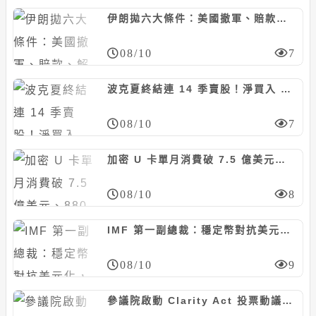
伊朗拋六大條件：美國撤軍、賠款、解凍資產，全接受才重開荷姆茲海峽
08/10
7
波克夏終結連 14 季賣股！淨買入 200 億美元股票，阿貝爾加碼 Alphabet 擠進五大持股
08/10
7
加密 U 卡單月消費破 7.5 億美元、880 萬筆交易：穩定幣刷進日常消費
08/10
8
IMF 第一副總裁：穩定幣對抗美元化，可能反而幫美元開路
08/10
9
參議院啟動 Clarity Act 投票動議！9 月表決是今年最後機會