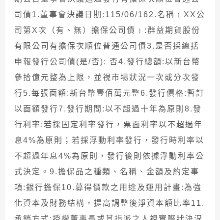
司債1.董事會決議日期:115/06/162.名稱﹝XX公
司第X次（有、無）擔保公司債﹞:群益期貨股份
有限公司有擔保次順位普通公司債3.是否採總括
申報發行公司債(是/否): 否4.發行總額:以新台幣
參拾億元整為上限，並視市場狀況一次或分次發
行5.每張面額:新台幣壹佰萬元整6.發行價格:暫訂
以面額發行7.發行期間:以不超過十年為原則8.發
行利率:若採固定利率發行，票面利率以不超過年
息4%為原則；若採浮動利率發行，發行時利率以
不超過年息4%為原則，發行後則依據浮動利率公
式決定。9.擔保品之種類、名稱、金額及約定事
項:銀行擔保10.募得價款之用途及運用計畫:為強
化資本及財務結構，提高調整後淨資本額比率11.
承銷方式:授權董事長或其指派之人視實際狀決況