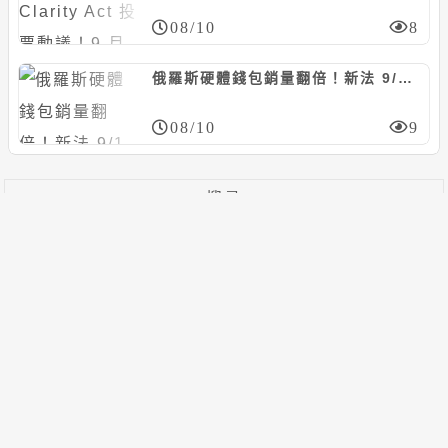
08/10
8
俄羅斯硬體錢包銷量翻倍！新法 9/1 生效，散戶急轉向自託管
08/10
9
搜尋
搜
尋
關
分類導航
鍵
首頁
字:
最新新聞