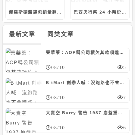
俄羅斯硬體錢包銷量翻倍！新法 9/1 生效，散戶急轉向自託管
巴西央行祭 24 小時延遲令：1 萬美元以上加密貨幣提領、境外轉帳強制執行
最新文章
同类文章
藥華藥：AOP稱公司積欠其款項達上億歐元並非事實，亦非本次仲裁判斷裁定內容
08/10
5
BitMart 創辦人喊：沒跑路也不會跑路，社群甩大量「提幣卡單」截圖怒轟快還錢
08/10
7
大賣空 Burry 警告 1987 崩盤重演，彭博專欄反駁：萬年空頭「錯多對少」
08/10
6