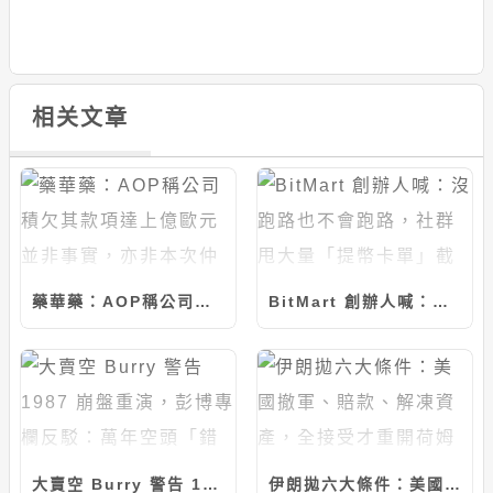
相关文章
藥華藥：AOP稱公司積欠其款項達上億歐元並非事實，亦非本次仲裁判斷裁定內容
BitMart 創辦人喊：沒跑路也不會跑路，社群甩大量「提幣卡單」截圖怒轟快還錢
大賣空 Burry 警告 1987 崩盤重演，彭博專欄反駁：萬年空頭「錯多對少」
伊朗拋六大條件：美國撤軍、賠款、解凍資產，全接受才重開荷姆茲海峽