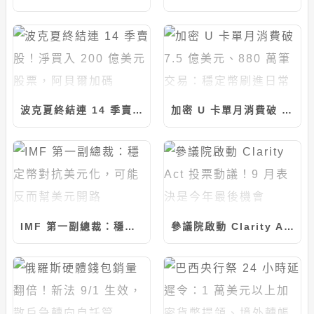
波克夏終結連 14 季賣股！淨買入 200 億美元股票，阿貝爾加碼 Alphabet 擠進五大持股
加密 U 卡單月消費破 7.5 億美元、880 萬筆交易：穩定幣刷進日常消費
IMF 第一副總裁：穩定幣對抗美元化，可能反而幫美元開路
參議院啟動 Clarity Act 投票動議！9 月表決是今年最後機會