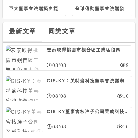
巨大董事會決議擬由捷安特投資向眾御收購鼎鎂新材料科技股份，上限5.97億人民幣
全球傳動董事會決議發行國內第三次有擔保轉換公司債，計3億元
最新文章
同类文章
宏泰取得桃園市觀音區工業區段四小段土地，計約15.64億元
08/08
9
GIS-KY：英特盛科技董事會決議辦理現增1億股，每股10元
08/08
10
GIS-KY董事會核准子公司業成科技(成都)資本支出預算案，計8.23億元
08/08
10