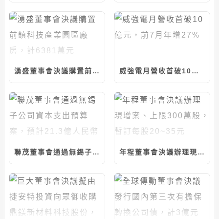
湧盛董事會決議購置前鎮科技產業園區廠房，計6381萬元
威強電月營收首破10億元，前7月年增27%
聯茂董事會通過無錫子公司資本支出預算案，預計21.3億人民幣
年程董事會決議辦理現增案、上限300萬股，暫訂每股20~35元