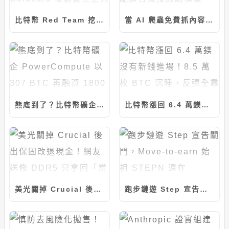
比特幣 Red Team 挖出近 5000 個漏洞，Coldcard 被駭後生態大震動
當 AI 爬蟲免費抓內容，《TIME》決定把業配廣告直接餵給模型
熊底到了？比特幣礦企 PowerCompute 以 307 BTC 再融資 1800 萬美元
比特幣漲回 6.4 萬鎂沒有新錢進場！8.5 萬枚 BTC 沉睡，反彈全靠沒人賣
美光關掉 Crucial 後出保固改退現金！網友送修 DDR5 只拿回「當下市價」的 17%
跑步鏈遊 Step 宣告關門，Move-to-earn 始祖 STEPN 還在