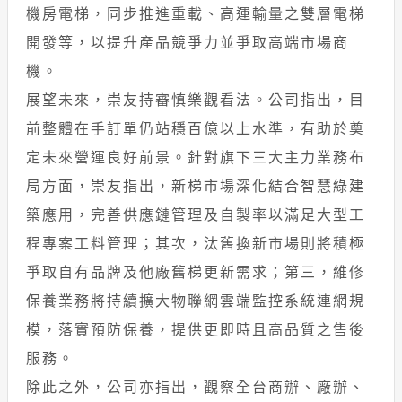
機房電梯，同步推進重載、高運輸量之雙層電梯
開發等，以提升產品競爭力並爭取高端市場商
機。
展望未來，崇友持審慎樂觀看法。公司指出，目
前整體在手訂單仍站穩百億以上水準，有助於奠
定未來營運良好前景。針對旗下三大主力業務布
局方面，崇友指出，新梯市場深化結合智慧綠建
築應用，完善供應鏈管理及自製率以滿足大型工
程專案工料管理；其次，汰舊換新市場則將積極
爭取自有品牌及他廠舊梯更新需求；第三，維修
保養業務將持續擴大物聯網雲端監控系統連網規
模，落實預防保養，提供更即時且高品質之售後
服務。
除此之外，公司亦指出，觀察全台商辦、廠辦、