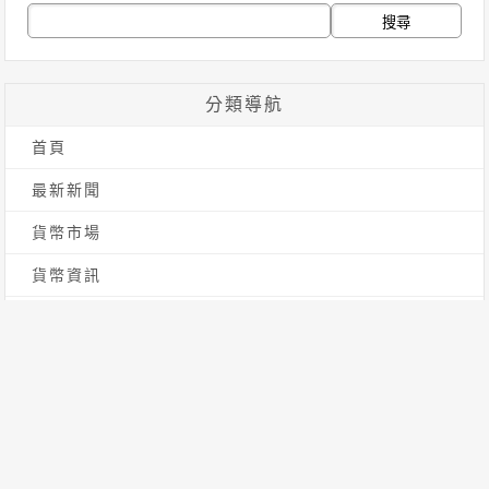
搜
尋
關
分類導航
鍵
首頁
字:
最新新聞
貨幣市場
貨幣資訊
貨幣法規
新手入門
標籤雲
[db:标签]
幣安