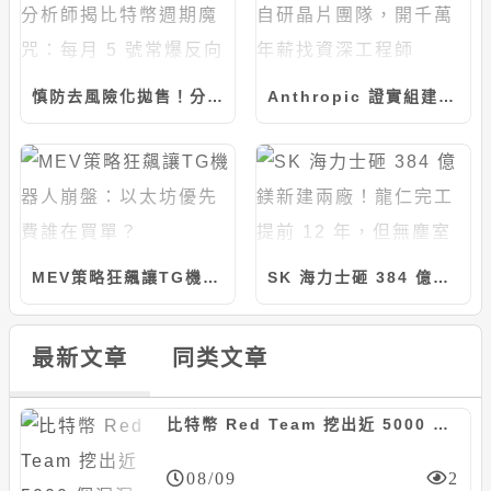
慎防去風險化拋售！分析師揭比特幣週期魔咒：每月 5 號常爆反向行情
Anthropic 證實組建自研晶片團隊，開千萬年薪找資深工程師
MEV策略狂飆讓TG機器人崩盤：以太坊優先費誰在買單？
SK 海力士砸 384 億鎂新建兩廠！龍仁完工提前 12 年，但無塵室要等到 2029
最新文章
同类文章
比特幣 Red Team 挖出近 5000 個漏洞，Coldcard 被駭後生態大震動
08/09
2