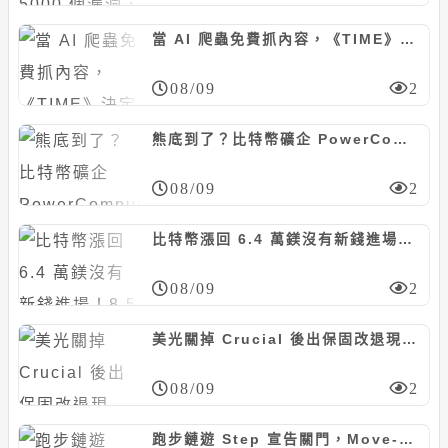
當 AI 爬蟲免費抓內容，《TIME》決定把業配廣告直接餵給模型
08/09
2
熊底到了？比特幣礦企 PowerCompute 以 307 BTC 再融資 1800 萬美元
08/09
2
比特幣漲回 6.4 萬鎂沒有新錢進場！8.5 萬枚 BTC 沉睡，反彈全靠沒人賣
08/09
2
美光關掉 Crucial 後出保固改退現金！網友送修 DDR5 只拿回「當下市價」的 17%
08/09
2
跑步鏈遊 Step 宣告關門，Move-to-earn 始祖 STEPN 還在