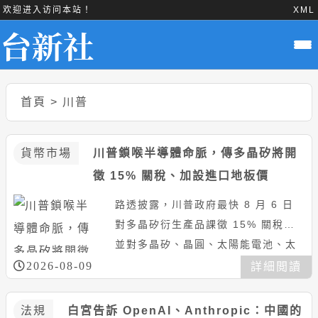
欢迎进入访问本站！
XML
首頁
>
川普
貨幣市場
川普鎖喉半導體命脈，傳多晶矽將開
徵 15% 關稅、加設進口地板價
路透披露，川普政府最快 8 月 6 日
對多晶矽衍生產品課徵 15% 關稅，
並對多晶矽、晶圓、太陽能電池、太
陽能模組設下最低進口價格。這項政
2026-08-09
詳細閲讀
策直指晶片與太陽能共用...
法規
白宮告訴 OpenAI、Anthropic：中國的