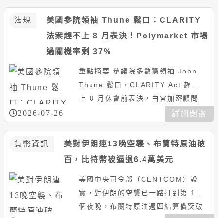
動荷姆茲海峽停火談判）（背景補
充：...
法規
美國參院領袖 Thune 鬆口：CLARITY
法案趕不上 8 月表決！Polymarket 市場
過關機率剩 37%
重點摘要 參議院多數黨領袖 John
Thune 鬆口，CLARITY Act 趕不
上 8 月休會前表決，白宮加密顧問
Patrick Witt 則說自己「稍微...
2026-07-26
詳細閲讀
貨幣資訊
美對伊朗連13晚空襲、布蘭特原油破
百，比特幣被逼退6.4萬美元
美國中央司令部（CENTCOM）證
實，對伊朗的空襲已一路打到第 13
個夜晚，布蘭特原油週四結算價突破