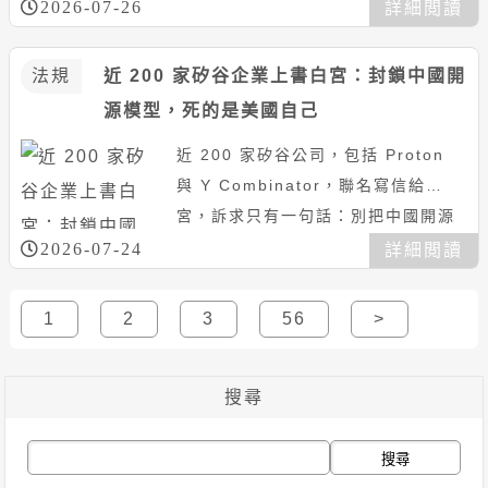
100 美元、寫下 5 月以來新高。與
2026-07-26
詳細閲讀
傳統資產的劇烈反應...
法規
近 200 家矽谷企業上書白宮：封鎖中國開
源模型，死的是美國自己
近 200 家矽谷公司，包括 Proton
與 Y Combinator，聯名寫信給白
宮，訴求只有一句話：別把中國開源
模型的門關上。Playground A I...
2026-07-24
詳細閲讀
1
2
3
56
>
搜尋
搜