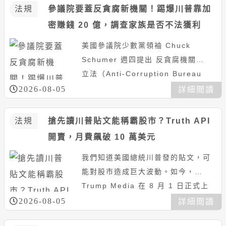
法規
參議院要蓋反貪腐新機關！踢爆川普靠加
密賺錢 20 億，調查家族是否不法獲利
美國參議院少數黨領袖 Chuck
Schumer 週四提出 反貪腐機關建
立法（Anti-Corruption Bureau
Creation Act），目標直指...
2026-08-05
詳細閲讀
法規
搶先讀川普貼文能稱霸股市？Truth API
開賣，月費飆破 10 萬美元
我們知道美國總統川普發的貼文，可
能對股市造成巨大波動。如今，
Trump Media 在 8 月 1 日正式上
線新服務「Truth API」，讓華爾街
2026-08-05
詳細閲讀
的量化基金可...