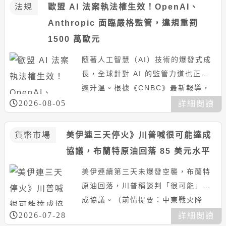
法規
歐盟 AI 法案執法權生效！OpenAI、
Anthropic 面臨嚴格監管，違規重罰
1500 萬歐元
隨著人工智慧（AI）技術的爆發式成
長，全球針對 AI 的監管力道也正急
遽升溫。根據《CNBC》最新報導，
作為 2024 年通過的歐盟《人工智
2026-08-05
詳細閲讀
慧法案》（EU AI...
貨幣市場
美伊連三天停火》川普喊很可能達成
協議，布蘭特原油回落 85 美元水平
美伊連續第三天未爆發空襲，布蘭特
原油回落，川普稱談判「很可能」達
成協議。（前情提要：中東戰火降
溫！美軍暫停轟炸伊朗，川普轉向推
2026-07-28
詳細閲讀